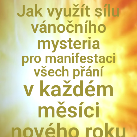
Jak využít sílu
vánočního
mysteria
pro manifestaci
všech přání
v každém
měsíci
nového roku