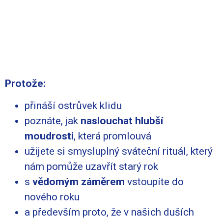
– budete umět předpovídat i
počasí po celý rok
Protože:
přináší ostrůvek klidu
poznáte, jak
naslouchat hlubší
moudrosti
, která promlouvá
užijete si smysluplný sváteční rituál, který
nám pomůže uzavřít starý rok
s
vědomým záměrem
vstoupíte do
nového roku
a především proto, že v našich duších