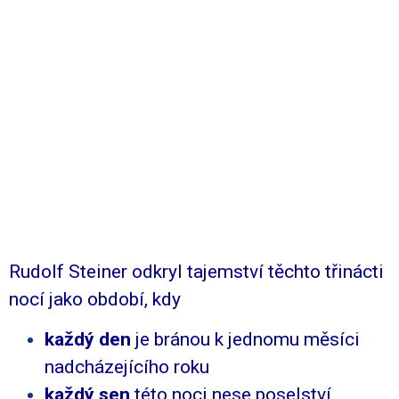
– vše se propíše do
kosmického vědomí
(Akášické záznamy)
–
zažijete
to vše ve svém
fyzickém těle
Rudolf Steiner odkryl tajemství těchto třinácti
nocí jako období, kdy
každý den
je bránou k jednomu měsíci
nadcházejícího roku
každý sen
této noci nese poselství