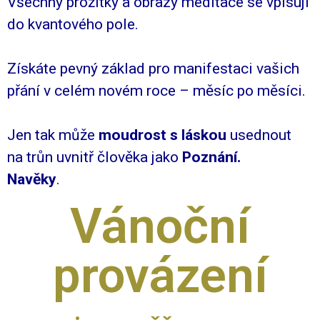
Všechny prožitky a obrazy meditace se vpisují
do kvantového pole.
Získáte pevný základ pro manifestaci vašich
přání v celém novém roce – měsíc po měsíci.
Jen tak může
moudrost s láskou
usednout
na trůn uvnitř člověka jako
Poznání.
Navěky
.
Vánoční
provázení