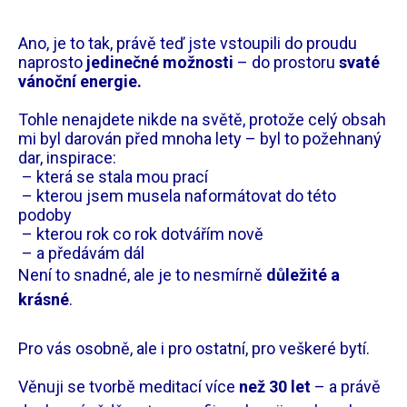
Ano, je to tak, právě teď jste vstoupili do proudu
naprosto
jedinečné možnosti
– do prostoru
svaté
vánoční energie.
Tohle nenajdete nikde na světě, protože celý obsah
mi byl darován před mnoha lety – byl to požehnaný
dar, inspirace:
– která se stala mou prací
– kterou jsem musela naformátovat do této
podoby
– kterou rok co rok dotvářím nově
– a předávám dál
Není to snadné, ale je to nesmírně
důležité a
krásné
.
Pro vás osobně, ale i pro ostatní, pro veškeré bytí.
Věnuji se tvorbě meditací více
než 30 let
– a právě