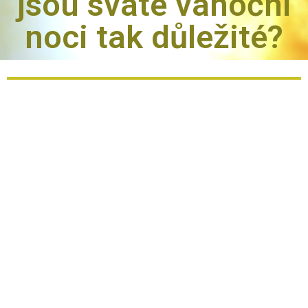
jsou svaté vánoční
noci tak důležité?
Protože
duchovní energie
Vánoc
–
působí v člověku léčivě
na
jeho fyzické i duševní orgány
– v současné době je velmi
užitečné začít tyto vlivy