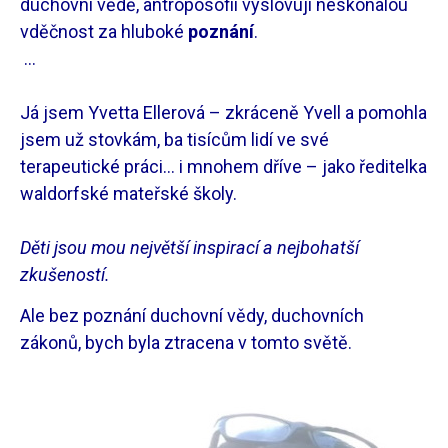
duchovní vědě, antroposofii vyslovuji neskonalou
vděčnost za hluboké
poznání
.
…
Já jsem Yvetta Ellerová – zkráceně Yvell a pomohla
jsem už stovkám, ba tisícům lidí ve své
terapeutické práci… i mnohem dříve – jako ředitelka
waldorfské mateřské školy.
Děti jsou mou největší inspirací a nejbohatší
zkušeností.
Ale bez poznání duchovní vědy, duchovních
zákonů, bych byla ztracena v tomto světě.