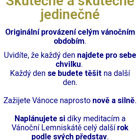
Skutečné a skutečně
jedinečné
O
riginální
provázení celým vánočním
obdobím
.
Uvidíte, že každý den
najdete pro sebe
chvilku
.
Každý den
se budete těšit
na další
den.
Zažijete Vánoce naprosto
nově a silně
.
Naplánujete si
díky meditacím a
Vánoční Lemniskátě celý další
rok
podle svých představ
.