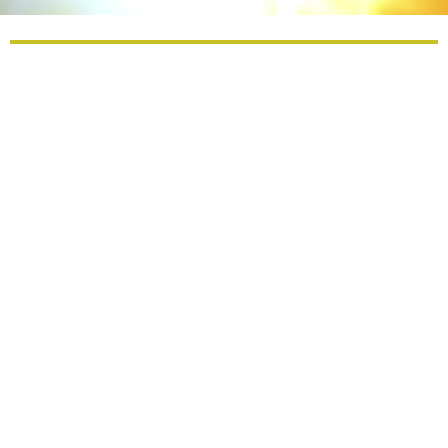
– hluboce a snadno se v
meditace
propojíte
s
působením kosmických sil
– vytvoříte si záměry a přání
do celého následujícího roku
– prožijete
Vánoce úplně
nově, hluboce
a krásně