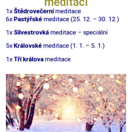
meditací
1x
Štědrovečerní
meditace
6x
Pastýřské
meditace (25. 12. – 30. 12.)
1x
Silvestrovk
á
meditace – speciální
5x
Královské
meditace (1. 1. – 5. 1.)
1x
Tří králova
meditace