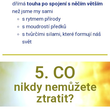
dřímá
touha po spojení s něčím větším
než jsme my sami
s rytmem přírody
s moudrostí předků
s tvůrčími silami, které formují náš
svět
5. CO
nikdy nemůžete
ztratit?