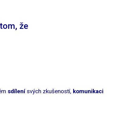
 tom, že
ném
sdílení
svých zkušeností,
komunikaci