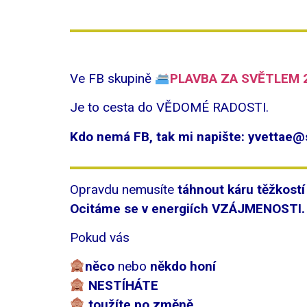
Ve FB skupině
PLAVBA ZA SVĚTLEM 
Je to cesta do VĚDOMÉ RADOSTI.
Kdo nemá FB
, tak mi napište:
yvettae@
Opravdu nemusíte
táhnout káru těžkost
Ocitáme se v energiích VZÁJMENOSTI.
Pokud vás
něco
nebo
někdo honí
NESTÍHÁTE
toužíte po změně