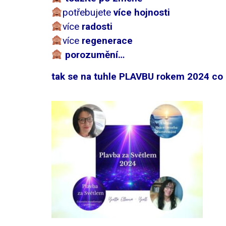
potřebujete
více hojnosti
více
radosti
více
regenerace
porozumění…
tak se na tuhle PLAVBU rokem 2024 co n