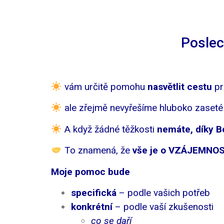
Poslech
vám určitě pomohu
nasvětlit cestu
pr
ale zřejmě nevyřešíme hluboko zaseté 
A když žádné těžkosti
nemáte, díky B
To znamená, že
vše je o VZÁJEMNOS
Moje pomoc bude
specifická
– podle vašich potřeb
konkrétní
– podle vaší zkušenosti
co se daří