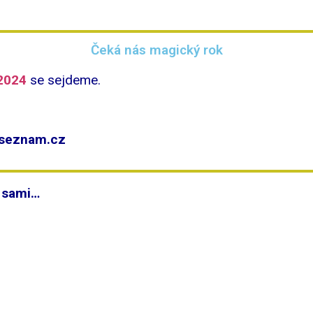
Čeká nás magický rok
2024
se sejdeme.
seznam.cz
í sami…