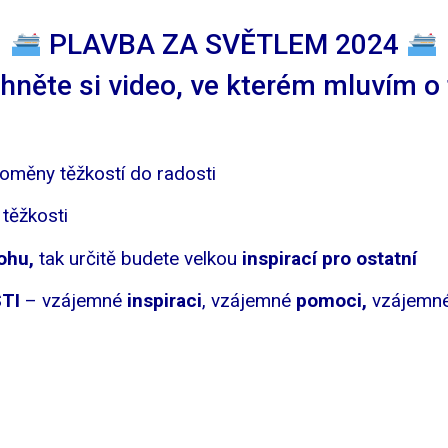
PLAVBA ZA SVĚTLEM 2024
něte si video, ve kterém mluvím o
oměny těžkostí do radosti
těžkosti
ohu,
tak určitě budete velkou
inspirací pro ostatní
TI
– vzájemné
inspiraci
, vzájemné
pomoci,
vzájem