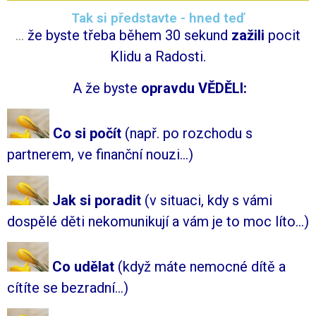
Tak si představte - hned teď
…
že byste třeba během 30 sekund
zažili
pocit
Klidu a Radosti.
A že byste
opravdu VĚDĚLI:
Co si počít
(např.
po rozchodu s
partnerem, ve finanční nouzi…)
Jak si poradit
(
v situaci, kdy s vámi
dospělé děti nekomunikují a vám je to moc líto…)
Co udělat
(
když máte nemocné dítě a
cítíte se bezradní…)