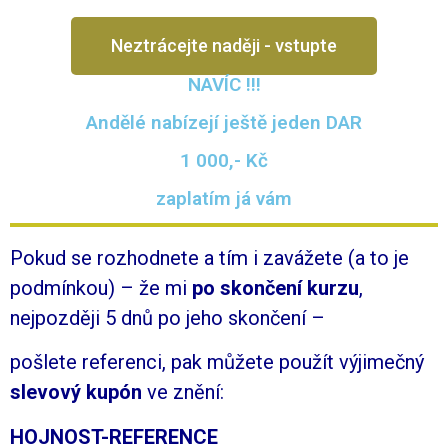
Neztrácejte naději - vstupte
NAVÍC !!!
Andělé nabízejí ještě jeden DAR
1 000,- Kč
zaplatím já vám
Pokud se rozhodnete a tím i zavážete
(a to je
podmínkou)
– že mi
po skončení kurzu
,
nejpozději 5 dnů po jeho skončení –
pošlete referenci,
pak můžete použít výjimečný
slevový kupón
ve znění:
HOJNOST-REFERENCE