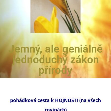
Jemný, ale geniálně
jednoduchý zákon
přírody
pohádková cesta k HOJNOSTI (na všech
rovinách)