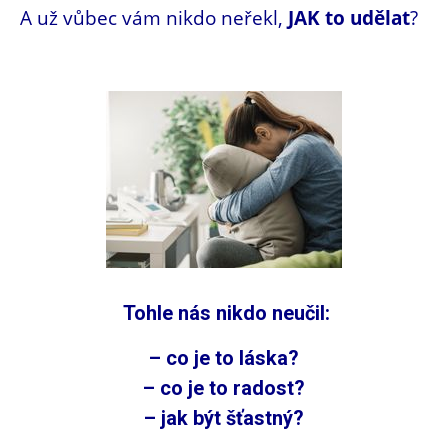
A už vůbec vám nikdo neřekl,
JAK to udělat
?
Tohle nás nikdo neučil:
– co je to láska?
– co je to radost?
– jak být šťastný?