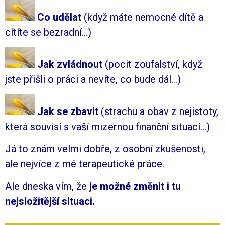
Co udělat
(
když máte nemocné dítě a
cítíte se bezradní…)
Jak zvládnout
(
pocit zoufalství, když
jste přišli o práci a nevíte, co bude dál…)
Jak se zbavit
(
strachu a obav z nejistoty,
která souvisí s vaší mizernou finanční situací…)
Já to znám velmi dobře, z osobní zkušenosti,
ale nejvíce z mé terapeutické práce.
Ale dneska vím, že
je možné změnit i tu
nejsložitější situaci.