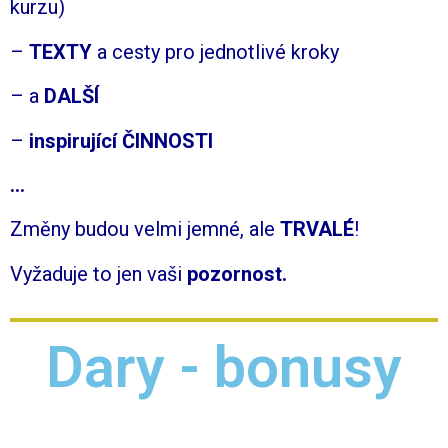
kurzu)
–
TEXTY
a cesty pro jednotlivé kroky
– a
DALŠÍ
–
inspirující ČINNOSTI
…
Změny budou velmi jemné, ale
TRVALÉ
!
Vyžaduje to jen vaši
pozornost.
Dary - bonusy