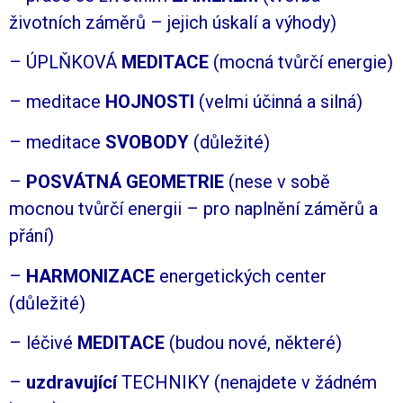
životních záměrů – jejich úskalí a výhody)
– ÚPLŇKOVÁ
MEDITACE
(mocná tvůrčí energie)
– meditace
HOJNOSTI
(velmi účinná a silná)
– meditace
SVOBODY
(důležité)
–
POSVÁTNÁ GEOMETRIE
(nese v sobě
mocnou tvůrčí energii – pro naplnění záměrů a
přání)
–
HARMONIZACE
energetických center
(důležité)
– léčivé
MEDITACE
(budou nové, některé)
–
uzdravující
TECHNIKY (nenajdete v žádném