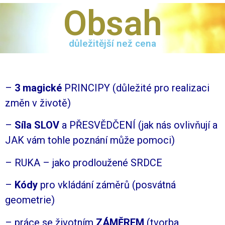
Obsah
důležitější než cena
–
3 magické
PRINCIPY (důležité pro realizaci
změn v životě)
–
Síla SLOV
a PŘESVĚDČENÍ (jak nás ovlivňují a
JAK vám tohle poznání může pomoci)
– RUKA – jako prodloužené SRDCE
–
Kódy
pro vkládání záměrů (posvátná
geometrie)
– práce se životním
ZÁMĚREM
(tvorba