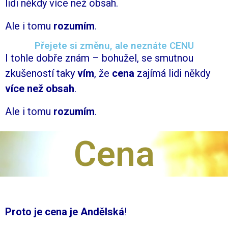
lidi někdy více než obsah.
Ale i tomu
rozumím
.
Přejete si změnu, ale neznáte CENU
I tohle dobře znám – bohužel, se smutnou
zkušeností taky
vím
, že
cena
zajímá lidi někdy
více než obsah
.
Ale i tomu
rozumím
.
Cena
Proto je cena je Andělská
!