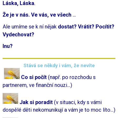
Láska, Láska
.
Že je v nás. V
e vás, ve všech
…
Ale umíme se k ní nějak
dostat? Vrátit? Pocítit?
Vydechovat?
Inu?
Stává se někdy i vám, že nevíte
Co si počít
(např.
po rozchodu s
partnerem, ve finanční nouzi…)
Jak si poradit
(
v situaci, kdy s vámi
dospělé děti nekomunikují a vám je to moc líto…)