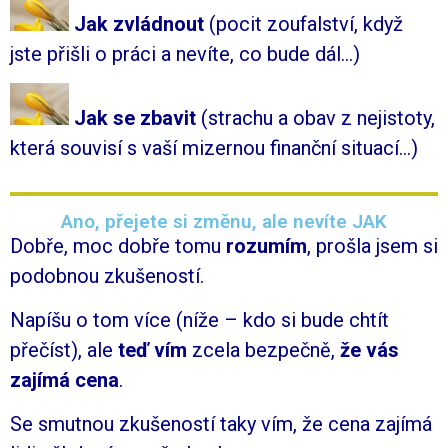
Jak zvládnout
(
pocit zoufalství, když
jste přišli o práci a nevíte, co bude dál…)
Jak se zbavit
(
strachu a obav z nejistoty,
která souvisí s vaší mizernou finanční situací…)
Ano, přejete si změnu, ale nevíte JAK
Dobře, moc dobře tomu
rozumím
, prošla jsem si
podobnou zkušeností.
Napíšu o tom více (níže – kdo si bude chtít
přečíst), ale
teď vím
zcela bezpečně,
že vás
zajímá cena
.
Se smutnou zkušeností taky vím, že cena zajímá