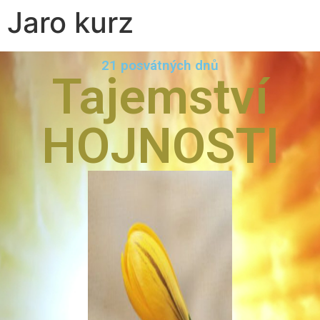
Jaro kurz
21 posvátných dnů
Tajemství
HOJNOSTI