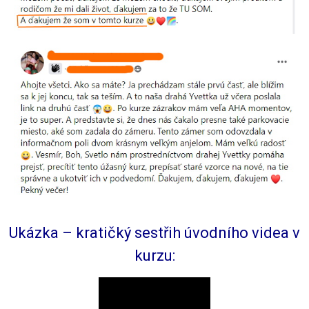
Ukázka – kratičký sestřih úvodního videa v
kurzu: