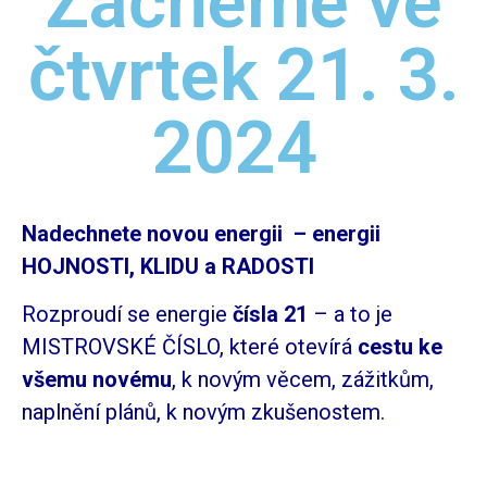
Začneme ve
čtvrtek 21. 3.
2024
Nadechnete novou energii – e
nergii
HOJNOSTI, KLIDU a RADOSTI
Rozproudí se energie
čísla 21
– a to je
MISTROVSKÉ ČÍSLO, které otevírá
cestu ke
všemu novému
, k novým věcem, zážitkům,
naplnění plánů, k novým zkušenostem.