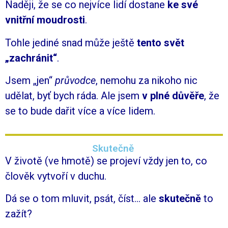
Naději, že se co nejvíce lidí dostane
ke své
vnitřní moudrosti
.
Tohle jediné snad může ještě
tento svět
„zachránit“
.
Jsem „jen“
průvodce
, nemohu za nikoho nic
udělat, byť bych ráda.
Ale jsem
v plné důvěře
, že
se to bude dařit více a více lidem.
Skutečně
V životě (ve hmotě) se projeví vždy jen to, co
člověk vytvoří v duchu.
Dá se o tom mluvit, psát, číst… ale
skutečně
to
zažít?