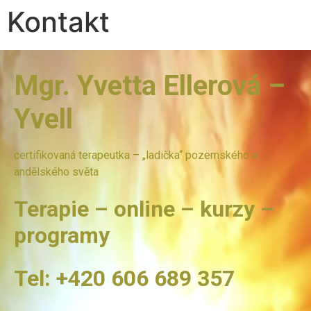
Kontakt
Mgr. Yvetta Ellerová –
Yvell
certifikovaná terapeutka – „ladička“ pozemského a
andělského světa
Terapie – online – kurzy –
programy
Tel: +420 606 689 357