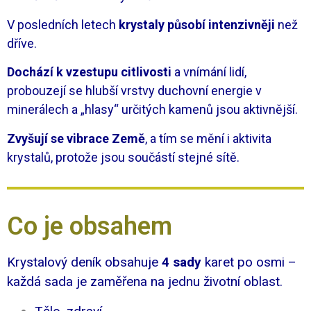
V posledních letech
krystaly působí intenzivněji
než
dříve.
Dochází k vzestupu citlivosti
a vnímání lidí,
probouzejí se hlubší vrstvy duchovní energie v
minerálech a „hlasy“ určitých kamenů jsou aktivnější.
Zvyšují se vibrace Země
, a tím se mění i aktivita
krystalů, protože jsou součástí stejné sítě.
Co je obsahem
Krystalový deník obsahuje
4 sady
karet po osmi –
každá sada je zaměřena na jednu životní oblast.