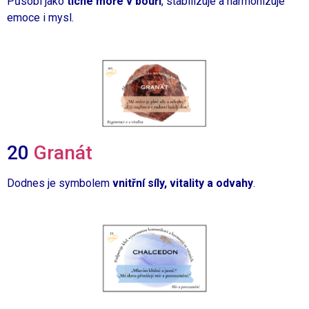
Působí jako
tiché moře v bouři
, stabilizuje a harmonizuje
emoce i mysl.
20
Granát
Dodnes je symbolem
vnitřní síly, vitality a odvahy
.