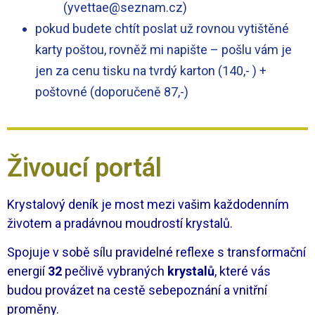
(yvettae@seznam.cz)
pokud budete chtít poslat už rovnou vytištěné
karty poštou, rovněž mi napište – pošlu vám je
jen za cenu tisku na tvrdý karton (140,- ) +
poštovné (doporučeně 87,-)
Živoucí portál
Krystalový deník je most mezi vašim každodenním
životem a pradávnou moudrostí krystalů.
Spojuje v sobě sílu pravidelné reflexe s transformační
energií
32
pečlivě vybraných
krystalů
, které vás
budou provázet na cestě sebepoznání a vnitřní
proměny.