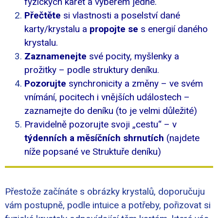
fyzických karet a výběrem jedné.
Přečtěte
si vlastnosti a poselství dané
karty/krystalu a
propojte se
s energií daného
krystalu.
Zaznamenejte
své pocity, myšlenky a
prožitky – podle struktury deníku.
Pozorujte
synchronicity a změny – ve svém
vnímání, pocitech i vnějších událostech –
zaznamejte do deníku (to je velmi důležité)
Pravidelně pozorujte svoji „cestu“ – v
týdenních a měsíčních shrnutích
(najdete
níže popsané ve Struktuře deníku)
Přestože začínáte s obrázky krystalů, doporučuju
vám postupně, podle intuice a potřeby, pořizovat si