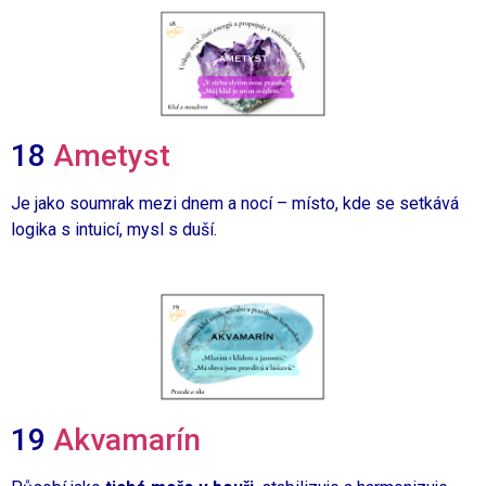
18
Ametyst
Je jako soumrak mezi dnem a nocí – místo, kde se setkává
logika s intuicí,
mysl s duší.
19
Akvamarín