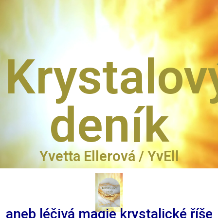
Krystalov
deník
Yvetta Ellerová / YvEll
aneb léčivá magie krystalické říše