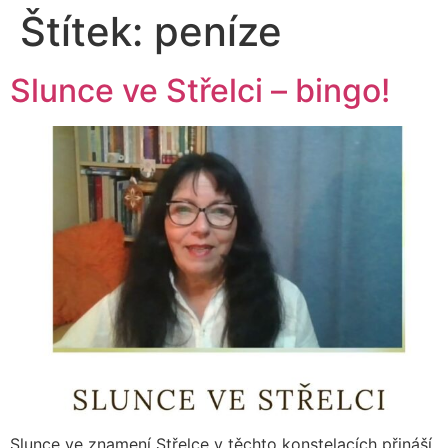
Štítek:
peníze
Slunce ve Střelci – bingo!
Slunce ve znamení Střelce v těchto konstelacích přináší