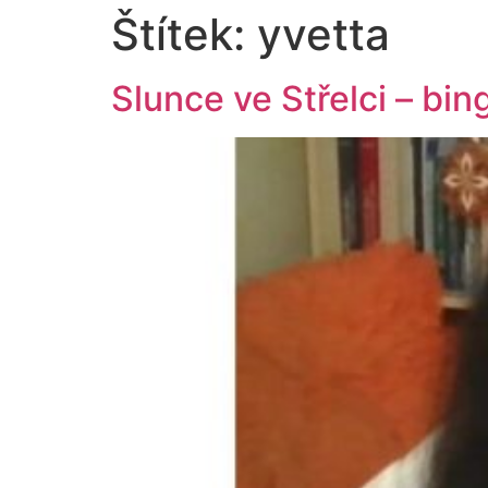
Štítek:
yvetta
Slunce ve Střelci – bin