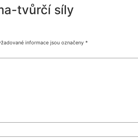
a-tvůrčí síly
yžadované informace jsou označeny
*