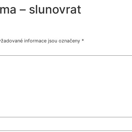
éma – slunovrat
yžadované informace jsou označeny
*