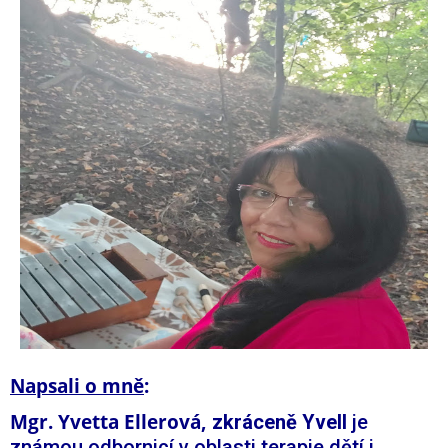
Napsali o mně
:
Mgr. Yvetta Ellerová,
zkráceně Yvell
je
známou odbornicí v oblasti terapie dětí i