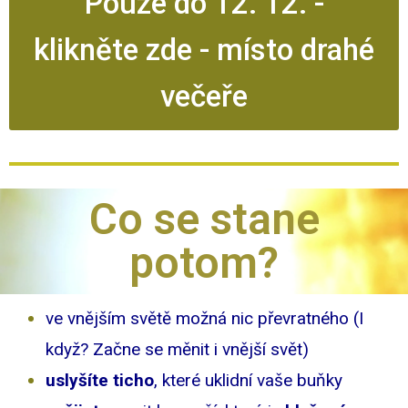
Pouze do 12. 12. -
klikněte zde - místo drahé
večeře
Co se stane
potom?
ve vnějším světě možná nic převratného (I
když? Začne se měnit i vnější svět)
uslyšíte ticho
, které uklidní vaše buňky