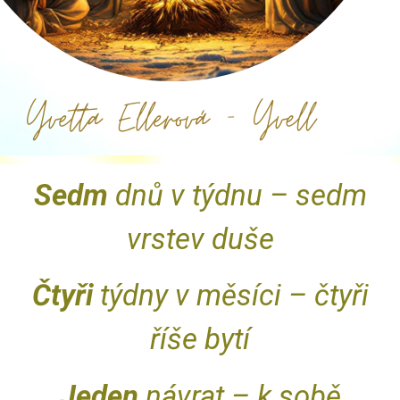
Sedm
dnů v týdnu – sedm
vrstev duše
Čtyři
týdny v měsíci – čtyři
říše bytí
Jeden
návrat – k sobě