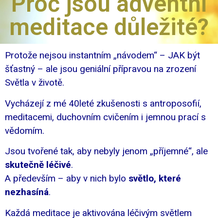
Proč jsou adventní
meditace důležité?
Protože nejsou instantním „návodem“ – JAK být
šťastný – ale jsou geniální přípravou na zrození
Světla v životě.
Vycházejí z mé 40leté zkušenosti s antroposofií,
meditacemi, duchovním cvičením i jemnou prací s
vědomím.
Jsou tvořené tak, aby nebyly jenom „příjemné“, ale
skutečně léčivé
.
A především – aby v nich bylo
světlo, které
nezhasíná
.
Každá meditace je aktivována léčivým světlem