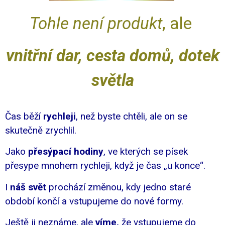
Tohle není produkt
, ale
vnitřní dar, cesta domů, dotek
světla
Čas běží
rychleji
, než byste chtěli, ale on se
skutečně zrychlil.
Jako
přesýpací hodiny
, ve kterých se písek
přesype mnohem rychleji, když je čas „u konce“.
I
náš svět
prochází změnou, kdy jedno staré
období končí a vstupujeme do nové formy.
Ještě ji neznáme, ale
víme,
že vstupujeme do