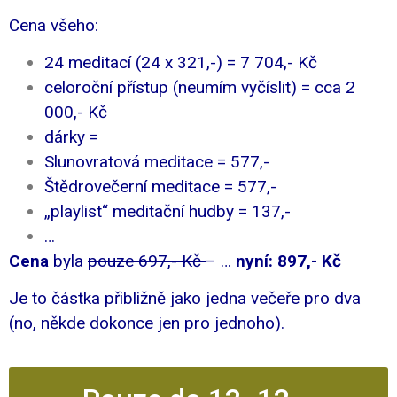
Cena všeho:
24 meditací (24 x 321,-) = 7 704,- Kč
celoroční přístup (neumím vyčíslit) = cca 2
000,- Kč
dárky =
Slunovratová meditace = 577,-
Štědrovečerní meditace = 577,-
„playlist“ meditační hudby = 137,-
…
Cena
byla
pouze 697,- Kč
– …
n
yní: 897,- Kč
Je to částka přibližně jako jedna večeře pro dva
(no, někde dokonce jen pro jednoho).