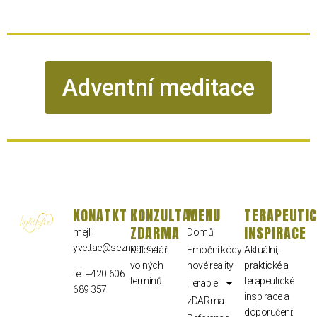
Adventní meditace
KONATKT
KONZULTACE
MENU
TERAPEUTI
ZDARMA
INSPIRACE
mejl:
Domů
yvettae@seznam.cz
Kalendář
Emoční kódy
Aktuální,
volných
nové reality
praktické a
tel: +420 606
termínů
terapeutické
Terapie
689 357
inspirace a
zDARma
doporučení: