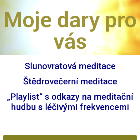
Moje dary pro
vás
Slunovratová meditace
Štědrovečerní meditace
„Playlist“ s odkazy na meditační
hudbu s léčivými frekvencemi