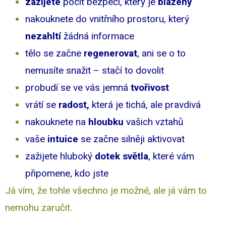
zažijete
pocit bezpečí, který je
blažený
nakouknete do vnitřního prostoru, který
nezahltí
žádná informace
tělo se začne
regenerovat
, ani se o to
nemusíte snažit – stačí to dovolit
probudí se ve vás jemná
tvořivost
vrátí se
radost,
která je tichá, ale pravdivá
nakouknete na
hloubku
vašich vztahů
vaše
intuice
se začne silněji aktivovat
zažijete hluboký
dotek světla
, které vám
připomene, kdo jste
Já vím, že tohle všechno je možné, ale já vám to
nemohu zaručit.