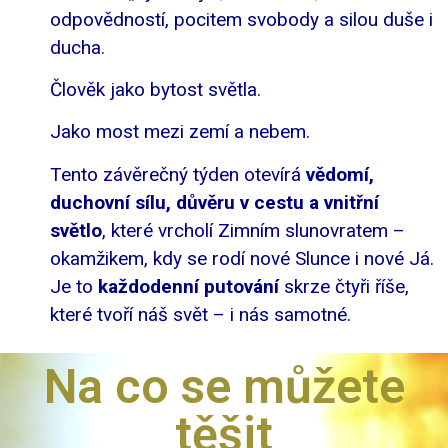
odpovědností, pocitem svobody a silou duše i
ducha.
Člověk jako bytost světla.
Jako most mezi zemí a nebem.
Tento závěrečný týden otevírá
vědomí,
duchovní sílu, důvěru v cestu a vnitřní
světlo
, které vrcholí Zimním slunovratem –
okamžikem, kdy se rodí nové Slunce i nové Já.
Je to
každodenní putování
skrze čtyři říše,
které tvoří náš svět – i nás samotné.
Na co se můžete
těšit