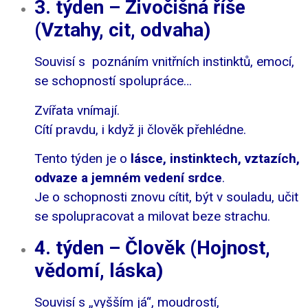
3. týden – Živočišná říše
(Vztahy, cit, odvaha)
Souvisí s poznáním vnitřních instinktů, emocí,
se schopností spolupráce…
Zvířata vnímají.
Cítí pravdu, i když ji člověk přehlédne.
Tento týden je o
lásce, instinktech, vztazích,
odvaze a jemném vedení srdce
.
Je o schopnosti znovu cítit, být v souladu, učit
se spolupracovat a milovat beze strachu.
4. týden – Člověk (Hojnost,
vědomí, láska)
Souvisí s „vyšším já“, moudrostí,