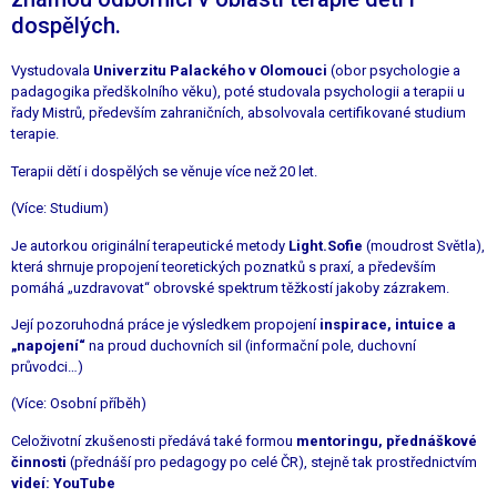
dospělých.
Vystudovala
Univerzitu Palackého v Olomouci
(obor psychologie a
padagogika předškolního věku), poté studovala psychologii a terapii u
řady Mistrů, především zahraničních, absolvovala certifikované studium
terapie.
Terapii dětí i dospělých se věnuje více než 20 let.
(Více: Studium)
Je autorkou originální terapeutické metody
Light.Sofie
(moudrost Světla),
která shrnuje propojení teoretických poznatků s praxí, a především
pomáhá „uzdravovat“ obrovské spektrum těžkostí jakoby zázrakem.
Její pozoruhodná práce je výsledkem propojení
inspirace, intuice a
„napojení“
na proud duchovních sil (informační pole, duchovní
průvodci…)
(Více: Osobní příběh)
Celoživotní zkušenosti předává také formou
mentoringu, přednáškové
činnosti
(přednáší pro pedagogy po celé ČR), stejně tak prostřednictvím
videí:
YouTube