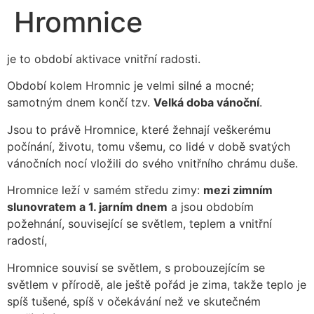
Hromnice
je to období aktivace vnitřní radosti.
Období kolem Hromnic je velmi silné a mocné;
samotným dnem končí tzv.
Velká doba vánoční
.
Jsou to právě Hromnice, které žehnají veškerému
počínání, životu, tomu všemu, co lidé v době svatých
vánočních nocí vložili do svého vnitřního chrámu duše.
Hromnice leží v samém středu zimy:
mezi zimním
slunovratem a 1. jarním dnem
a jsou obdobím
požehnání, související se světlem, teplem a vnitřní
radostí,
Hromnice souvisí se světlem, s probouzejícím se
světlem v přírodě, ale ještě pořád je zima, takže teplo je
spíš tušené, spíš v očekávání než ve skutečném