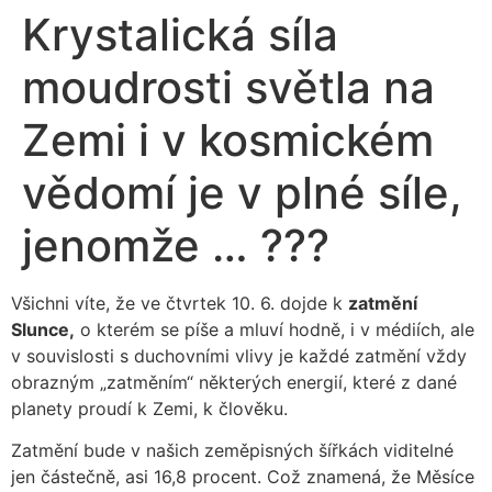
Krystalická síla
moudrosti světla na
Zemi i v kosmickém
vědomí je v plné síle,
jenomže … ???
Všichni víte, že ve čtvrtek 10. 6. dojde k
zatmění
Slunce,
o kterém se píše a mluví hodně, i v médiích, ale
v souvislosti s duchovními vlivy je každé zatmění vždy
obrazným „zatměním“ některých energií, které z dané
planety proudí k Zemi, k člověku.
Zatmění bude v našich zeměpisných šířkách viditelné
jen částečně, asi 16,8 procent. Což znamená, že Měsíce