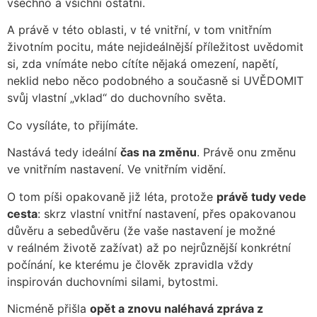
všechno a všichni ostatní.
A právě v této oblasti, v té vnitřní, v tom vnitřním
životním pocitu, máte nejideálnější příležitost uvědomit
si, zda vnímáte nebo cítíte nějaká omezení, napětí,
neklid nebo něco podobného a současně si UVĚDOMIT
svůj vlastní „vklad“ do duchovního světa.
Co vysíláte, to přijímáte.
Nastává tedy ideální
čas na změnu
. Právě onu změnu
ve vnitřním nastavení. Ve vnitřním vidění.
O tom píši opakovaně již léta, protože
právě tudy vede
cesta
: skrz vlastní vnitřní nastavení, přes opakovanou
důvěru a sebedůvěru (že vaše nastavení je možné
v reálném životě zažívat) až po nejrůznější konkrétní
počínání, ke kterému je člověk zpravidla vždy
inspirován duchovními silami, bytostmi.
Nicméně přišla
opět a znovu naléhavá zpráva z