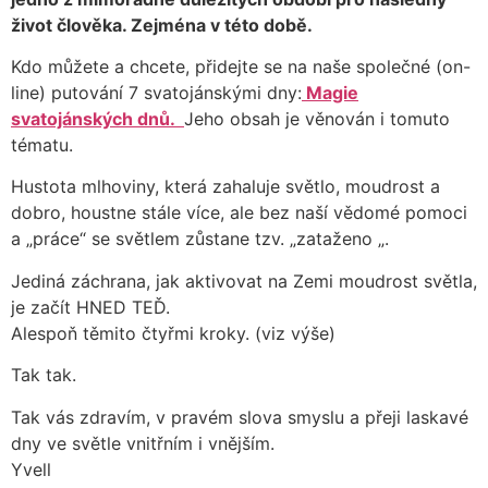
život člověka. Zejména v této době.
Kdo můžete a chcete, přidejte se na naše společné (on-
line) putování 7 svatojánskými dny:
Magie
svatojánských dnů.
Jeho obsah je věnován i tomuto
tématu.
Hustota mlhoviny, která zahaluje světlo, moudrost a
dobro, houstne stále více, ale bez naší vědomé pomoci
a „práce“ se světlem zůstane tzv. „zataženo „.
Jediná záchrana, jak aktivovat na Zemi moudrost světla,
je začít HNED TEĎ.
Alespoň těmito čtyřmi kroky. (viz výše)
Tak tak.
Tak vás zdravím, v pravém slova smyslu a přeji laskavé
dny ve světle vnitřním i vnějším.
Yvell