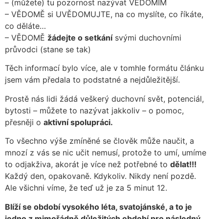
– (můžete) tu pozornost nazývat VĚDOMÍM
– VĚDOMĚ si UVĚDOMUJTE, na co myslíte, co říkáte,
co děláte…
– VĚDOMĚ
žádejte o setkání
svými duchovními
průvodci (stane se tak)
Těch informací bylo více, ale v tomhle formátu článku
jsem vám předala to podstatné a nejdůležitější.
Prostě nás lidi žádá veškerý duchovní svět, potenciál,
bytosti – můžete to nazývat jakkoliv – o pomoc,
přesněji o
aktivní spolupráci.
To všechno výše zmíněné se člověk může naučit, a
mnozí z vás se nic učit nemusí, protože to umí, umíme
to odjakživa, akorát je více než potřebné to
dělat!!!
Každý den, opakovaně. Kdykoliv. Nikdy není pozdě.
Ale všichni víme, že teď už je za 5 minut 12.
Blíží se období vysokého léta, svatojánské, a to je
jedno z mimořádně důležitých období pro následný