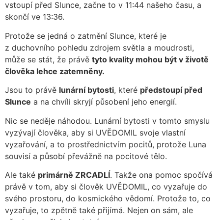
vstoupí před Slunce, začne to v 11:44 našeho času, a
skončí ve 13:36.
Protože se jedná o zatmění Slunce, které je
z duchovního pohledu zdrojem světla a moudrosti,
může se stát, že právě
tyto kvality mohou být v životě
člověka lehce zatemněny.
Jsou to právě
lunární bytosti
, které
předstoupí před
Slunce
a na chvíli skryjí působení jeho energií.
Nic se neděje náhodou. Lunární bytosti v tomto smyslu
vyzývají člověka, aby si UVĚDOMIL svoje vlastní
vyzařování, a to prostřednictvím pocitů, protože Luna
souvisí a působí převážně na pocitové tělo.
Ale také
primárně ZRCADLÍ
. Takže ona pomoc spočívá
právě v tom, aby si člověk UVĚDOMIL, co vyzařuje do
svého prostoru, do kosmického vědomí. Protože to, co
vyzařuje, to zpětně také přijímá. Nejen on sám, ale