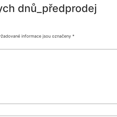
ych dnů_předprodej
yžadované informace jsou označeny
*