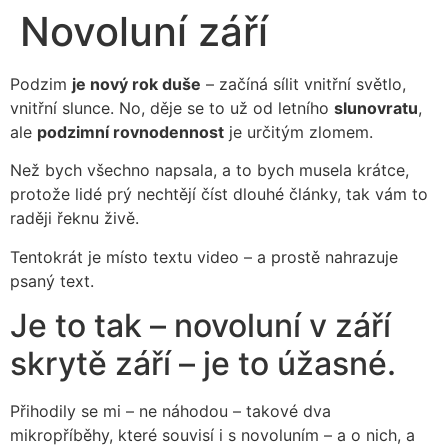
Novoluní září
Podzim
je nový rok duše
– začíná sílit vnitřní světlo,
vnitřní slunce. No, děje se to už od letního
slunovratu
,
ale
podzimní rovnodennost
je určitým zlomem.
Než bych všechno napsala, a to bych musela krátce,
protože lidé prý nechtějí číst dlouhé články, tak vám to
raději řeknu živě.
Tentokrát je místo textu video – a prostě nahrazuje
psaný text.
Je to tak – novoluní v září
skrytě září – je to úžasné.
Přihodily se mi – ne náhodou – takové dva
mikropříběhy, které souvisí i s novoluním – a o nich, a