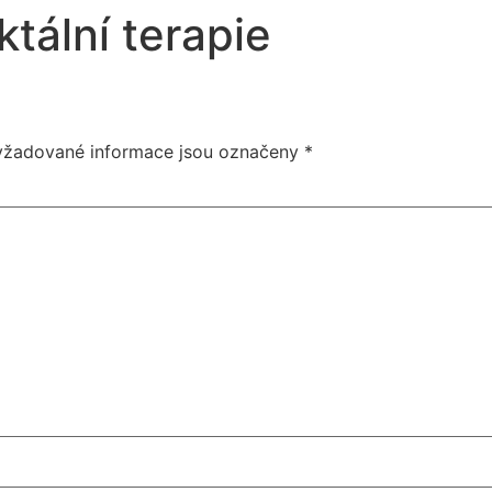
ální terapie
yžadované informace jsou označeny
*