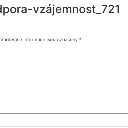
pora-vzájemnost_721
yžadované informace jsou označeny
*