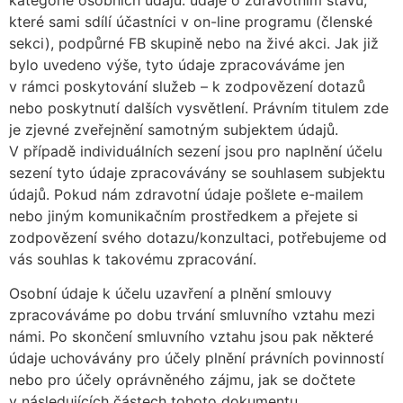
kategorie osobních údajů: údaje o zdravotním stavu,
které sami sdílí účastníci v on-line programu (členské
sekci), podpůrné FB skupině nebo na živé akci. Jak již
bylo uvedeno výše, tyto údaje zpracováváme jen
v rámci poskytování služeb – k zodpovězení dotazů
nebo poskytnutí dalších vysvětlení. Právním titulem zde
je zjevné zveřejnění samotným subjektem údajů.
V případě individuálních sezení jsou pro naplnění účelu
sezení tyto údaje zpracovávány se souhlasem subjektu
údajů. Pokud nám zdravotní údaje pošlete e-mailem
nebo jiným komunikačním prostředkem a přejete si
zodpovězení svého dotazu/konzultaci, potřebujeme od
vás souhlas k takovému zpracování.
Osobní údaje k účelu uzavření a plnění smlouvy
zpracováváme po dobu trvání smluvního vztahu mezi
námi. Po skončení smluvního vztahu jsou pak některé
údaje uchovávány pro účely plnění právních povinností
nebo pro účely oprávněného zájmu, jak se dočtete
v následujících částech tohoto dokumentu.