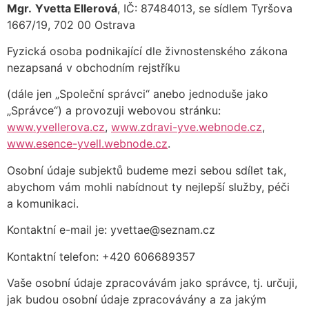
Mgr.
Yvetta Ellerová
, IČ: 87484013, se sídlem Tyršova
1667/19, 702 00 Ostrava
Fyzická osoba podnikající dle živnostenského zákona
nezapsaná v obchodním rejstříku
(dále jen „Společní správci“ anebo jednoduše jako
„Správce“) a provozuji webovou stránku:
www.yvellerova.cz
,
www.zdravi-yve.webnode.cz
,
www.esence-yvell.webnode.cz
.
Osobní údaje subjektů budeme mezi sebou sdílet tak,
abychom vám mohli nabídnout ty nejlepší služby, péči
a komunikaci.
Kontaktní e-mail je: yvettae@seznam.cz
Kontaktní telefon: +420 606689357
Vaše osobní údaje zpracovávám jako správce, tj. určuji,
jak budou osobní údaje zpracovávány a za jakým