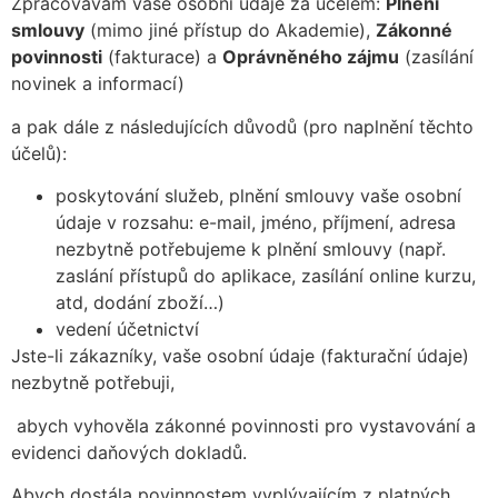
Zpracovávám vaše osobní údaje za účelem:
Plnění
smlouvy
(mimo jiné přístup do Akademie),
Zákonné
povinnosti
(fakturace) a
Oprávněného zájmu
(zasílání
novinek a informací)
a pak dále z následujících důvodů (pro naplnění těchto
účelů):
poskytování služeb, plnění smlouvy vaše osobní
údaje v rozsahu: e-mail, jméno, příjmení, adresa
nezbytně potřebujeme k plnění smlouvy (např.
zaslání přístupů do aplikace, zasílání online kurzu,
atd, dodání zboží…)
vedení účetnictví
Jste-li zákazníky, vaše osobní údaje (fakturační údaje)
nezbytně potřebuji,
abych vyhověla zákonné povinnosti pro vystavování a
evidenci daňových dokladů.
Abych dostála povinnostem vyplývajícím z platných