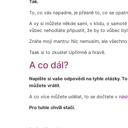
Tak.
To, co vás napadne, je přesně to, co se opat
A vy si můžete někde sami, v klidu, o samotě 
vůbec nehodláte připustit, že by to vůbec b
Znáte mojí mantru: Nic nemusím, ale všechno
Taak si to zkuste! Upřímně a hravě.
A co dál?
Napište si vaše odpovědi na tyhle otázky. To
můžete vrátit.
A co více můžete udělat, to se dočtete v
násl
Pro tuhle chvíli stačí.