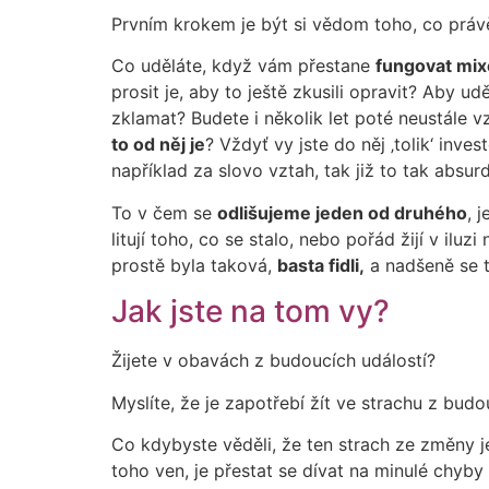
Prvním krokem je být si vědom toho, co práv
Co uděláte, když vám přestane
fungovat mix
prosit je, aby to ještě zkusili opravit? Aby 
zklamat? Budete i několik let poté neustále v
to od něj je
? Vždyť vy jste do něj ‚tolik‘ inv
například za slovo vztah, tak již to tak absur
To v čem se
odlišujeme jeden od druhého
, 
litují toho, co se stalo, nebo pořád žijí v iluz
prostě byla taková,
basta fidli,
a nadšeně se t
Jak jste na tom vy?
Žijete v obavách z budoucích událostí?
Myslíte, že je zapotřebí žít ve strachu z budo
Co kdybyste věděli, že ten strach ze změny j
toho ven, je přestat se dívat na minulé chyby