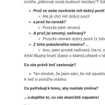
zvolíte „plánovat svoje budoucí nezdary“? Od
Proč ze sebe nechcete mít dobrý pocit
Ale já chci mít dobrý pocit
a proč ho nemáš?
Protože jsem smutný
A proč jsi smutný, naštvaný?
Protože nemám dobrý pocit (z toho
Z toho pokaženého mixéru? …
Ano, jsem prostě naštvaný (na ni, 
AHA! Bludný kruh! (často u klientů přesně v 
Co vás právě teď zastavuje?
Ten smutek, že jsem sám, že mě opustila
A teď si položte otázku:
Co potřebuji k tomu, aby nastala změna?
… a doplňte to, co vás okamžitě napadne!