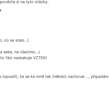
povězte si na tyto otázky:
?
, co se stalo…)
na sebe, na všechno…)
této fázi naskakuje VZTEK)
 (opustil), že se ke mně tak (někdo) zachoval …, připadám 