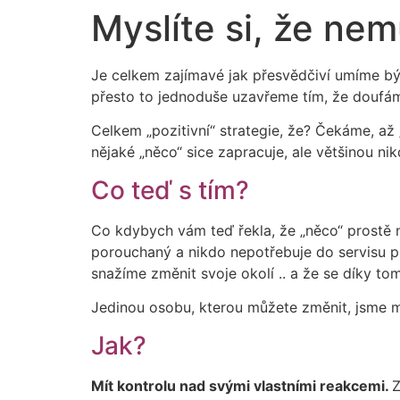
Myslíte si, že nem
Je celkem zajímavé jak přesvědčiví umíme být
přesto to jednoduše uzavřeme tím, že doufáme
Celkem „pozitivní“ strategie, že? Čekáme, až 
nějaké „něco“ sice zapracuje, ale většinou nik
Co teď s tím?
Co kdybych vám teď řekla, že „něco“ prostě 
porouchaný a nikdo nepotřebuje do servisu pr
snažíme změnit svoje okolí .. a že se díky t
Jedinou osobu, kterou můžete změnit, jsme 
Jak?
Mít kontrolu nad svými vlastními reakcemi.
Z