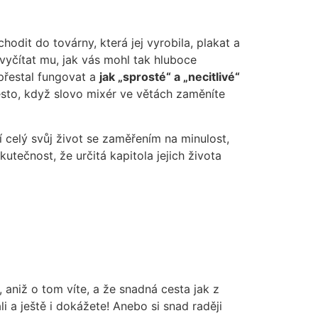
dit do továrny, která jej vyrobila, plakat a
 vyčítat mu, jak vás mohl tak hluboce
 přestal fungovat a
jak „sprosté“ a „necitlivé“
přesto, když slovo mixér ve větách zaměníte
ijí celý svůj život se zaměřením na minulost,
skutečnost, že určitá kapitola jejich života
aniž o tom víte, a že snadná cesta jak z
i a ještě i dokážete! Anebo si snad raději