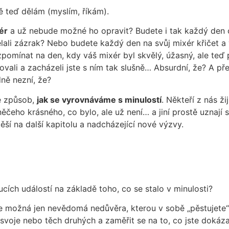
ě teď dělám (myslím, říkám).
ér
a už nebude možné ho opravit? Budete i tak každý den cho
udělali zázrak? Nebo budete každý den na svůj mixér křičet a
zpomínat na den, kdy váš mixér byl skvělý, úžasný, ale teď
estovali a zacházeli jste s ním tak slušně… Absurdní, že? A 
dně nezní, že?
je způsob,
jak se vyrovnáváme s minulostí
. Někteří z nás ž
i něčeho krásného, co bylo, ale už není… a jiní prostě uznají 
ěší na další kapitolu a nadcházející nové výzvy.
ucích událostí na základě toho, co se stalo v minulosti?
e možná jen nevědomá nedůvěra, kterou v sobě „pěstujete“, 
 svoje nebo těch druhých a zaměřit se na to, co jste dokázal