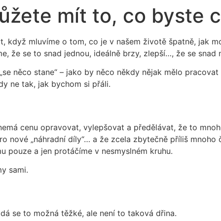
ůžete mít to, co byste ch
, když mluvíme o tom, co je v našem životě špatně, jak mo
, že se to snad jednou, ideálně brzy, zlepší…, že se snad
„se něco stane“ – jako by něco někdy nějak mělo pracovat za
dy ne tak, jak bychom si přáli.
nemá cenu opravovat, vylepšovat a předělávat, že to mnoh
o nové „náhradní díly“… a že zcela zbytečně příliš mnoho č
omu pouze a jen protáčíme v nesmyslném kruhu.
my sami.
dá se to možná těžké, ale není to taková dřina.