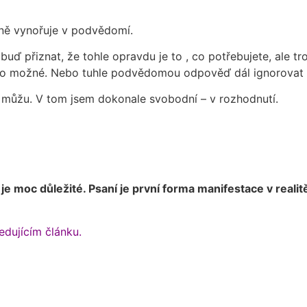
rně vynořuje v podvědomí.
buď přiznat, že tohle opravdu je to , co potřebujete, ale tr
ylo možné. Nebo tuhle podvědomou odpověď dál ignorovat a
 můžu. V tom jsem dokonale svobodní – v rozhodnutí.
 je moc důležité. Psaní je první forma manifestace v real
edujícím článku.