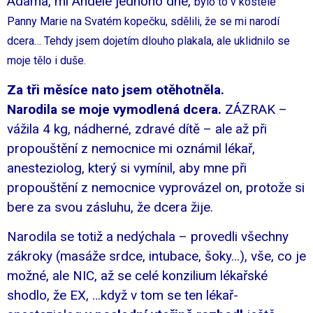
Adama, mi Andělé jednoho dne,
bylo to v kostele
Panny Marie na Svatém kopečku,
sdělili, že se mi narodí
dcera… Tehdy jsem dojetím dlouho plakala, ale uklidnilo se
moje tělo i duše.
Za tři měsíce nato jsem otěhotněla.
Narodila se moje vymodlená dcera.
ZÁZRAK –
vážila 4 kg, nádherné, zdravé dítě – ale až při
propouštění z nemocnice mi oznámil lékař,
anesteziolog, který si vymínil, aby mne při
propouštění z nemocnice vyprovázel on, protože si
bere za svou zásluhu, že dcera žije.
Narodila se totiž a nedýchala – provedli všechny
zákroky (masáže srdce, intubace, šoky…), vše, co je
možné, ale NIC, až se celé konzilium lékařské
shodlo, že EX, …když v tom se ten lékař-