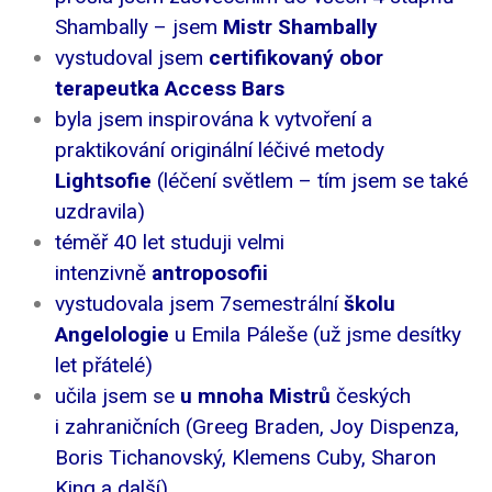
Shambally – jsem
Mistr Shambally
vystudoval jsem
certifikovaný obor
terapeutka Access Bars
byla jsem inspirována k vytvoření a
praktikování originální léčivé metody
Lightsofie
(léčení světlem – tím jsem se také
uzdravila)
téměř 40 let studuji velmi
intenzivně
antroposofii
vystudovala jsem 7semestrální
školu
Angelologie
u Emila Páleše (už jsme desítky
let přátelé)
učila jsem se
u mnoha Mistrů
českých
i zahraničních (Greeg Braden, Joy Dispenza,
Boris Tichanovský, Klemens Cuby, Sharon
King a další)