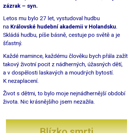
zázrak – syn.
Letos mu bylo 27 let, vystudoval hudbu
na
Královské hudební akademii v Holandsku
.
Skládá hudbu, píše básně, cestuje po světě a je
šťastný.
Každé mamince, každému člověku bych přála zažít
takový životní pocit z nádherných, úžasných dětí,
a v dospělosti laskavých a moudrých bytostí.
K nezaplacení.
Život s dětmi, to bylo moje nejnádhernější období
života. Nic krásnějšího jsem nezažila.
Blízko smrti