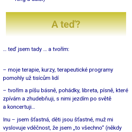
A teď?
… teď jsem tady … a tvořím:
– moje terapie, kurzy, terapeutické programy
pomohly už tisícům lidí
– tvořím a píšu básně, pohádky, libreta, písně, které
zpívám a zhudebňuji, s nimi jezdím po světě
a koncertuji…
Inu – jsem šťastná, děti jsou šťastné, muž mi
vyslovuje vděčnost, že jsem „to všechno“ (někdy