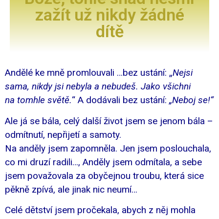
zažít už nikdy žádné
dítě
Andělé ke mně promlouvali …bez ustání: „
Nejsi
sama, nikdy jsi nebyla a nebudeš. Jako všichni
na tomhle světě.
“ A dodávali bez ustání:
„Neboj se!“
Ale já se bála, celý další život jsem se jenom bála –
odmítnutí, nepřijetí a samoty.
Na anděly jsem zapomněla. Jen jsem poslouchala,
co mi druzí radili…, Anděly jsem odmítala, a sebe
jsem považovala za obyčejnou troubu, která sice
pěkně zpívá, ale jinak nic neumí…
Celé dětství jsem pročekala, abych z něj mohla