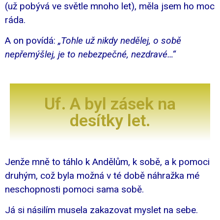
(už pobývá ve světle mnoho let), měla jsem ho moc
ráda.
A on povídá:
„Tohle už nikdy nedělej, o sobě
nepřemýšlej, je to nebezpečné, nezdravé…“
Uf. A byl zásek na
desítky let.
Jenže mně to táhlo k Andělům, k sobě, a k pomoci
druhým, což byla možná v té době náhražka mé
neschopnosti pomoci sama sobě.
Já si násilím musela zakazovat myslet na sebe.