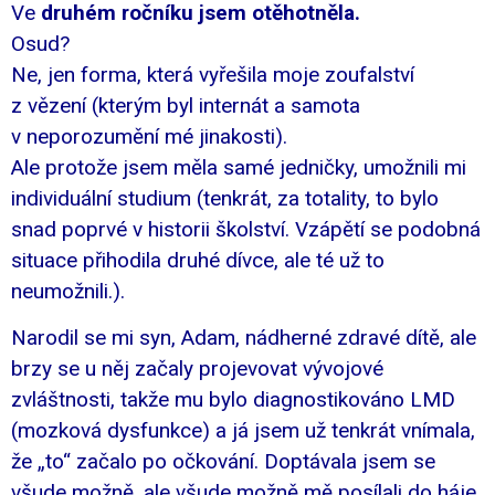
Ve
druhém ročníku jsem otěhotněla.
Osud?
Ne, jen forma, která vyřešila moje zoufalství
z vězení (kterým byl internát a samota
v neporozumění mé jinakosti).
Ale protože jsem měla samé jedničky, umožnili mi
individuální studium (tenkrát, za totality, to bylo
snad poprvé v historii školství. Vzápětí se podobná
situace přihodila druhé dívce, ale té už to
neumožnili.).
Narodil se mi syn, Adam, nádherné zdravé dítě, ale
brzy se u něj začaly projevovat vývojové
zvláštnosti, takže mu bylo diagnostikováno LMD
(mozková dysfunkce) a já jsem už tenkrát vnímala,
že „to“ začalo po očkování. Doptávala jsem se
všude možně, ale všude možně mě posílali do háje