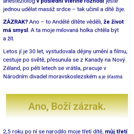
anesteziolog
v poslední vteřině rozhodl
ještě
jednou udělat masáž srdce – tak učinil a dítě žije.
ZÁZRAK?
Ano – to Andělé dítěte věděli,
že život
má smysl
. A ta moje milovaná holka chtěla být
a žít.
Letos jí je 30 let, vystudovala dějiny umění a filmu,
cestuje po světě, přesunula se z Kanady na Nový
Zéland, po pěti letech se vrátila, pracuje v
Národním divadel moravskoslezském
a je šťastná.
Ano, Boží zázrak.
2,5 roku po ní se narodilo moje třetí dítě,
můj třetí