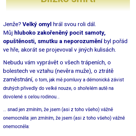
Jenže?
Velký omyl
hrál svou roli dál.
Můj
hluboko zakořeněný pocit samoty,
opuštěnosti, smutku a neporozumění
byl pořád
ve hře, akorát se projevoval v jiných kulisách.
Nebudu vám vyprávět o všech trápeních, o
bolestech ve vztahu (nevěra muže), o ztrátě
zaměstnání,
o tom, jak mě pomluvy a démonická závist
druhých přivedly do velké nouze, o shořelém autě na
dovolené s celou rodinou…
… snad jen zmíním, že jsem (asi z toho všeho) vážně
onemocněla:
jen zmíním, že jsem (asi z toho všeho) vážně
onemocněla: