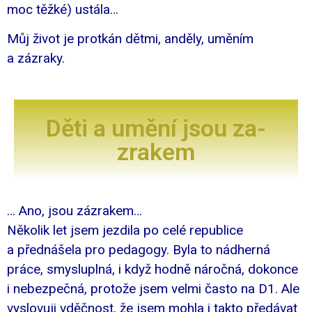
moc těžké) ustála…
Můj život je protkán dětmi, anděly, uměním
a zázraky.
Děti a umění jsou za-
zrakem
… Ano, jsou zázrakem…
Několik let jsem jezdila po celé republice
a přednášela pro pedagogy. Byla to nádherná
práce, smysluplná, i když hodně náročná, dokonce
i nebezpečná, protože jsem velmi často na D1. Ale
vyslovuji vděčnost, že jsem mohla i takto předávat