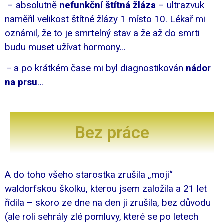
– absolutně
nefunkční štítná žláza
– ultrazvuk
naměřil velikost štítné žlázy 1 místo 10. Lékař mi
oznámil, že to je smrtelný stav a že až do smrti
budu muset užívat hormony…
a po krátkém čase mi byl diagnostikován
nádor
–
na prsu
…
Bez práce
A do toho všeho starostka zrušila „moji“
waldorfskou školku, kterou jsem založila a 21 let
řídila – skoro ze dne na den ji zrušila, bez důvodu
(ale roli sehrály zlé pomluvy, které se po letech