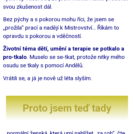
svou zkušenost dál.
Bez pýchy a s pokorou mohu říci, že jsem se
„prožila“ prací a nadějí k Mistrovství… Říkám to
opravdu s pokorou a vděčností.
Životní téma dětí, umění a terapie se potkalo a
pro-tkalo
. Muselo se se-tkat, protože nitky mého
osudu se tkaly s pomocí Andělů.
Vrátili se, a já je nově už léta slyším.
Proto jsem teď tady
.. normální ženská, která umí nahlížet „za roh“, čte