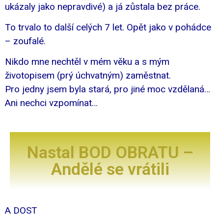
ukázaly jako nepravdivé) a já zůstala bez práce.
To trvalo to další celých 7 let. Opět jako v pohádce
– zoufalé.
Nikdo mne nechtěl v mém věku a s mým
životopisem (prý úchvatným) zaměstnat.
Pro jedny jsem byla stará, pro jiné moc vzdělaná…
Ani nechci vzpomínat…
Nastal BOD OBRATU –
Andělé se vrátili
A DOST