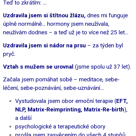
Teď to zkrátím: …
Uzdravila jsem si štítnou žlázu,
dnes mi funguje
úplně normálně… hormony jsem neužívala,
neužívám dodnes – a teď už je to více než 25 let…
Uzdravila jsem si nádor na prsu
– za týden byl
pryč.
Vztah s mužem se urovnal
(jsme spolu už 37 let).
Začala jsem pomáhat sobě – meditace, sebe-
léčení, sebe-poznávání, sebe-uznávání…
Vystudovala jsem obor emoční terapie (
EFT,
NLP, Matrix-Reimprinting, Matrix-Re-birth
),
a další
psychologické a terapeutické obory
prošla jsem zasvěcením do všech 4 stupňů