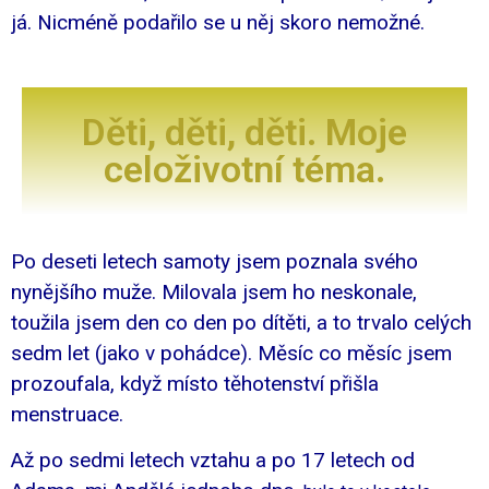
já. Nicméně podařilo se u něj skoro nemožné.
Děti, děti, děti. Moje
celoživotní téma.
Po deseti letech samoty jsem poznala svého
nynějšího muže. Milovala jsem ho neskonale,
toužila jsem den co den po dítěti, a to trvalo celých
sedm let (jako v pohádce). Měsíc co měsíc jsem
prozoufala, když místo těhotenství přišla
menstruace.
Až po sedmi letech vztahu a po 17 letech od