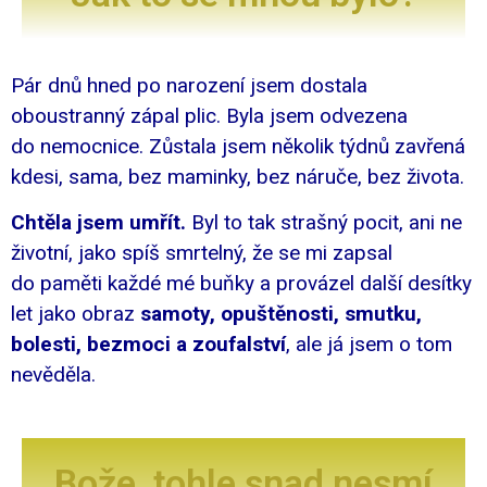
Pár dnů hned po narození jsem dostala
oboustranný zápal plic. Byla jsem odvezena
do nemocnice. Zůstala jsem několik týdnů zavřená
kdesi, sama, bez maminky, bez náruče, bez života.
Chtěla jsem umřít.
Byl to tak strašný pocit, ani ne
životní, jako spíš smrtelný, že se mi zapsal
do paměti každé mé buňky a provázel další desítky
let jako obraz
samoty, opuštěnosti, smutku,
bolesti, bezmoci a zoufalství
, ale já jsem o tom
nevěděla.
Bože, tohle snad nesmí