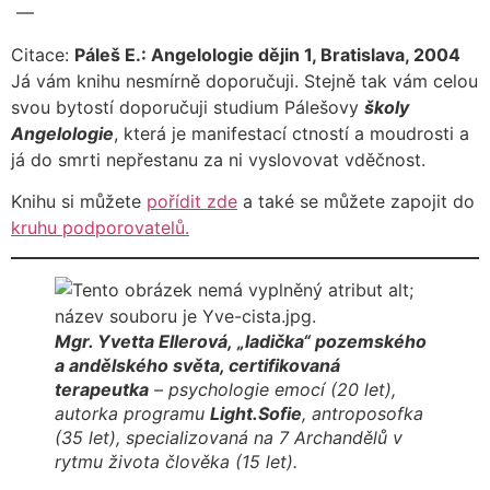
—
Citace:
Páleš E.: Angelologie dějin 1, Bratislava, 2004
Já vám knihu nesmírně doporučuji. Stejně tak vám celou
svou bytostí doporučuji studium Pálešovy
školy
Angelologie
, která je manifestací ctností a moudrosti a
já do smrti nepřestanu za ni vyslovovat vděčnost.
Knihu si můžete
pořídit zde
a také se můžete zapojit do
kruhu podporovatelů.
Mgr. Yvetta Ellerová,
„ladička“ pozemského
a andělského světa
, certifikovaná
terapeutka
– psychologie emocí (20 let),
autorka programu
Light.Sofie
, antroposofka
(35 let), specializovaná na 7 Archandělů v
rytmu života člověka (15 let).