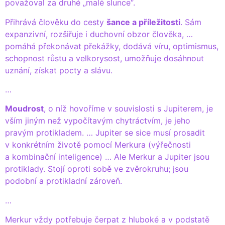
považoval za druhé „malé slunce“.
Přihrává člověku do cesty
šance a příležitosti
. Sám
expanzivní, rozšiřuje i duchovní obzor člověka, …
pomáhá překonávat překážky, dodává víru, optimismus,
schopnost růstu a velkorysost, umožňuje dosáhnout
uznání, získat pocty a slávu.
…
Moudrost
, o níž hovoříme v souvislosti s Jupiterem, je
vším jiným než vypočítavým chytráctvím, je jeho
pravým protikladem. … Jupiter se sice musí prosadit
v konkrétním životě pomocí Merkura (výřečnosti
a kombinační inteligence) … Ale Merkur a Jupiter jsou
protiklady. Stojí oproti sobě ve zvěrokruhu; jsou
podobní a protikladní zároveň.
…
Merkur vždy potřebuje čerpat z hluboké a v podstatě