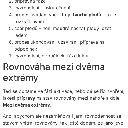
přípravná fáze
vyvrcholení – uskutečnění
proces uvadání vně – to je
tvorba plodů
– to je
rozkvět uvnitř
sběr plodů – není moudré nechat plody ležet
ladem
proces ukončování, uzavírání, příprava na
odpočinek
vyvrcholení, odpočinek, fáze klidu
Rovnováha mezi dvěma
extrémy
Teď se ocitáme ve fázi aktivace, nebo dá se říci tvoření,
jakési
přípravy
na stav rovnováhy mezi nahoře a dole.
Mezi dvěma extrémy
.
Ano, abychom ale nezaměňovali jarní rovnodennost se
stavem vnitřní rovnováhy, tak ještě dodám, že
jaro
jeve