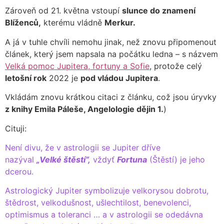
Zároveň od 21. května vstoupí
slunce do znamení
Blíženců,
kterému vládně
Merkur.
A já v tuhle chvíli nemohu jinak, než znovu připomenout
článek, který jsem napsala na počátku ledna – s názvem
Velká pomoc Jupitera, fortuny a Sofie
, protože celý
letošní rok
2022 je
pod vládou Jupitera
.
Vkládám znovu krátkou citaci z článku, což jsou úryvky
z knihy Emila Páleše, Angelologie dějin 1.
)
Cituji:
Není divu, že v astrologii se Jupiter dříve
nazýval
„Velké štěstí“,
vždyť
Fortuna
(Štěstí) je jeho
dcerou.
Astrologický Jupiter symbolizuje velkorysou dobrotu,
štědrost, velkodušnost, ušlechtilost, benevolenci,
optimismus a toleranci … a v astrologii se odedávna