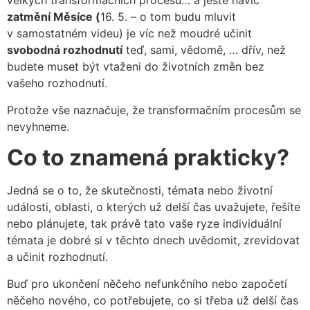
velkých transformačních procesů… a ještě navíc
zatmění Měsíce (
16. 5. – o tom budu mluvit
v samostatném videu) je víc než moudré učinit
svobodná rozhodnutí
teď, sami, vědomě, … dřív, než
budete muset být vtaženi do životních změn bez
vašeho rozhodnutí.
Protože vše naznačuje, že transformačním procesům se
nevyhneme.
Co to znamená prakticky?
Jedná se o to, že skutečnosti, témata nebo životní
události, oblasti, o kterých už delší čas uvažujete, řešíte
nebo plánujete, tak právě tato vaše ryze individuální
témata je dobré si v těchto dnech uvědomit, zrevidovat
a učinit rozhodnutí.
Buď pro ukončení něčeho nefunkčního nebo započetí
něčeho nového, co potřebujete, co si třeba už delší čas