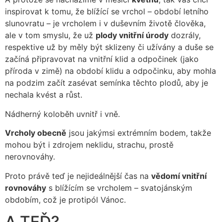
inspirovat k tomu, že blížící se vrchol – období letního
slunovratu – je vrcholem i v duševním životě člověka,
ale v tom smyslu, že už
plody vnitřní úrody
dozrály,
respektive už by měly být sklizeny či užívány a duše se
začíná připravovat na vnitřní klid a odpočinek (jako
příroda v zimě) na období klidu a odpočinku, aby mohla
na podzim začít zasévat semínka těchto plodů, aby je
nechala kvést a růst.
Nádherný koloběh uvnitř i vně.
Vrcholy obecně
jsou jakýmsi extrémním bodem, takže
mohou být i zdrojem neklidu, strachu, prostě
nerovnováhy.
Proto právě teď je nejideálnější čas na
vědomí vnitřní
rovnováhy
s blížícím se vrcholem – svatojánským
obdobím, což je protipól Vánoc.
A TEĎ?