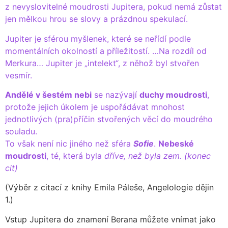
z nevyslovitelné moudrosti Jupitera, pokud nemá zůstat
jen mělkou hrou se slovy a prázdnou spekulací.
Jupiter je sférou myšlenek, které se neřídí podle
momentálních okolností a příležitostí. …Na rozdíl od
Merkura… Jupiter je „intelekt“, z něhož byl stvořen
vesmír.
Andělé v šestém nebi
se nazývají
duchy moudrosti
,
protože jejich úkolem je uspořádávat mnohost
jednotlivých (pra)příčin stvořených věcí do moudrého
souladu.
To však není nic jiného než sféra
Sofie
.
Nebeské
moudrosti
, té, která byla
dříve, než byla zem. (konec
cit)
(Výběr z citací z knihy Emila Páleše, Angelologie dějin
1.)
Vstup Jupitera do znamení Berana můžete vnímat jako