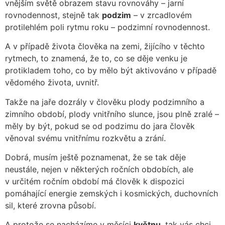
vnějším světě obrazem stavu rovnováhy – jarní
rovnodennost, stejně tak
podzim
– v zrcadlovém
protilehlém poli rytmu roku – podzimní rovnodennost.
A v případě života člověka na zemi, žijícího v těchto
rytmech, to znamená, že to, co se děje venku je
protikladem toho, co by mělo být aktivováno v případě
vědomého života, uvnitř.
Takže na jaře dozrály v člověku plody podzimního a
zimního období, plody vnitřního slunce, jsou plně zralé –
měly by být, pokud se od podzimu do jara člověk
věnoval svému vnitřnímu rozkvětu a zrání.
Dobrá, musím ještě poznamenat, že se tak děje
neustále, nejen v některých ročních obdobích, ale
v určitém ročním období má člověk k dispozici
pomáhající energie zemských i kosmických, duchovních
sil, které zrovna působí.
A protože se nacházíme v měsíci
květnu
, tak vás chci