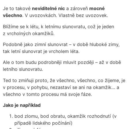
Je to takové
neviditelné nic
a zároveň
mocné
všechno
. V uvozovkách. Vlastně bez uvozovek.
Blížíme se k létu, k letnímu slunovratu, což je jeden
z vrcholných okamžiků.
Podobně jako zimní slunovrat – v době hluboké zimy,
tak letní slunovrat je vrcholem léta.
Ale o tom budu podrobněji mluvit později – až v době
letního slunovratu.
Ted to zmiňuji proto, že všechno, všechno, co žijeme, je
v procesu, v pohybu, nezastaví se ani na okamžik… a
všechno v tomto procesu má svoje fáze.
Jako je například
bod zlomu, bod obratu, okamžik rozhodnutí (v
případě lidského počínání)