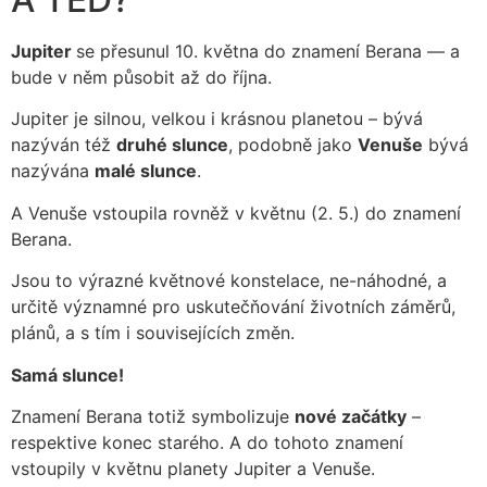
Jupiter
se přesunul 10. května do znamení Berana –– a
bude v něm působit až do října.
Jupiter je silnou, velkou i krásnou planetou – bývá
nazýván též
druhé slunce
, podobně jako
Venuše
bývá
nazývána
malé slunce
.
A Venuše vstoupila rovněž v květnu (2. 5.) do znamení
Berana.
Jsou to výrazné květnové konstelace, ne-náhodné, a
určitě významné pro uskutečňování životních záměrů,
plánů, a s tím i souvisejících změn.
Samá slunce!
Znamení Berana totiž symbolizuje
nové začátky
–
respektive konec starého. A do tohoto znamení
vstoupily v květnu planety Jupiter a Venuše.