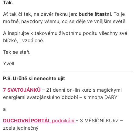
Tak.
Ať tak či tak, na závěr řeknu jen:
buďte šťastni
. To je
možné, navzdory všemu, co se děje ve vnějším světě.
A inspirujte k takovému životnímu pocitu všechny své
blízké, i vzdálené.
Tak se staň.
Yvell
P.S. Určitě si nenechte ujít
7 SVATOJÁNKŮ
– 21 denní on-lin kurz s magickými
energiemi svatojánského období – s mnoha DARY
a
DUCHOVNÍ PORTÁL
podnikání
– 3 MĚSÍČNÍ KURZ –
zcela jedinečný