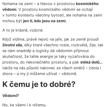
Nohama na zemi – a hlavou v prostorou
kosmického
vědomí
. V prostoru kosmického vědomí se ocitají
v tomto kontextu všechny bytosti, ale nohama na zemi
mohou být
jen ti, kdo jsou na zemi.
A to je krásné, vzácné.
Když vidíme, právě nejvíc na jaře, jak ze země proudí
životní síla
, díky které všechno roste, rozkvétá, žije, tak
se nám snadněji a logicky dá vědomím přijmout
skutečnost, že tahle energie je taky vyzařována do
prostoru, do nekonečného prostoru, a pak
stéká dolů…
takže na nás působí nakonec ze všech směrů – zdola i
shora – a my ji můžeme užívat – vědomě.
K čemu je to dobré?
Vědomí?
No, ke všemi i k ničemu.