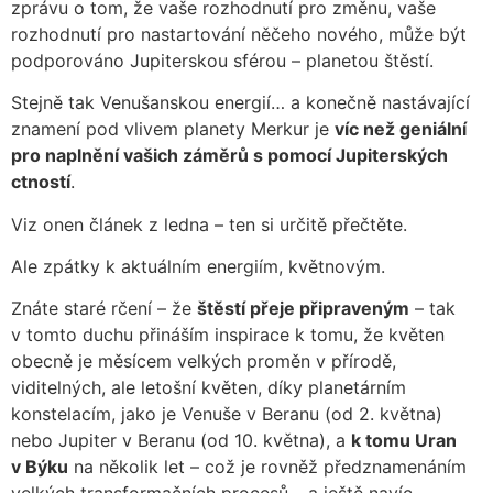
zprávu o tom, že vaše rozhodnutí pro změnu, vaše
rozhodnutí pro nastartování něčeho nového, může být
podporováno Jupiterskou sférou – planetou štěstí.
Stejně tak Venušanskou energií… a konečně nastávající
znamení pod vlivem planety Merkur je
víc než geniální
pro naplnění vašich záměrů s pomocí Jupiterských
ctností
.
Viz onen článek z ledna – ten si určitě přečtěte.
Ale zpátky k aktuálním energiím, květnovým.
Znáte staré rčení – že
štěstí přeje připraveným
– tak
v tomto duchu přináším inspirace k tomu, že květen
obecně je měsícem velkých proměn v přírodě,
viditelných, ale letošní květen, díky planetárním
konstelacím, jako je Venuše v Beranu (od 2. května)
nebo Jupiter v Beranu (od 10. května), a
k tomu Uran
v Býku
na několik let – což je rovněž předznamenáním