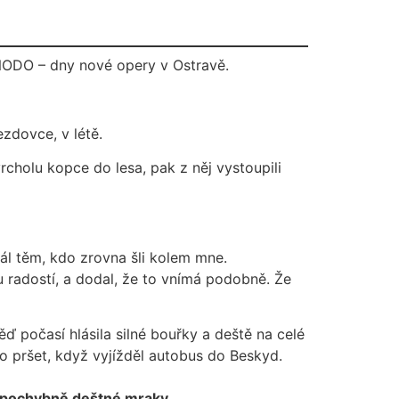
NODO – dny nové opery v Ostravě.
zdovce, v létě.
cholu kopce do lesa, pak z něj vystoupili
dál těm, kdo zrovna šli kolem mne.
u radostí, a dodal, že to vnímá podobně. Že
 počasí hlásila silné bouřky a deště na celé
lo pršet, když vyjížděl autobus do Beskyd.
pochybně deštné mraky.