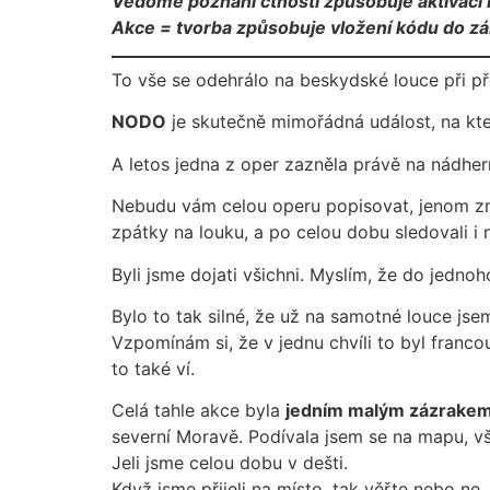
Vědomé poznání ctností způsobuje aktivaci 
Akce = tvorba způsobuje vložení kódu do z
To vše se odehrálo na beskydské louce při p
NODO
je skutečně mimořádná událost, na kter
A letos jedna z oper zazněla právě na nádher
Nebudu vám celou operu popisovat, jenom zmín
zpátky na louku, a po celou dobu sledovali i 
Byli jsme dojati všichni. Myslím, že do jednoh
Bylo to tak silné, že už na samotné louce js
Vzpomínám si, že v jednu chvíli to byl franco
to také ví.
Celá tahle akce byla
jedním malým zázrake
severní Moravě. Podívala jsem se na mapu, vš
Jeli jsme celou dobu v dešti.
Když jsme přijeli na místo, tak věřte nebo 