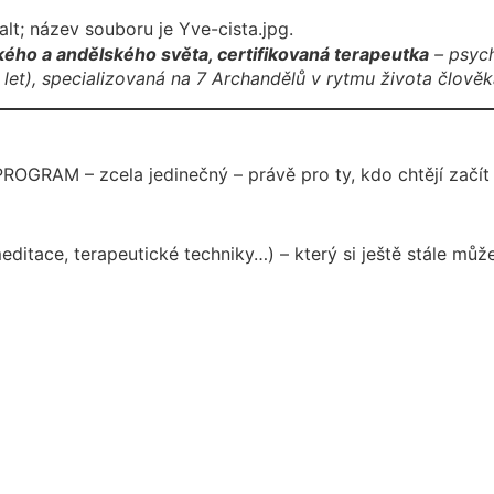
kého a andělského světa
, certifikovaná terapeutka
– psych
let), specializovaná na 7 Archandělů v rytmu života člověka
OGRAM – zcela jedinečný – právě pro ty, kdo chtějí začít dě
ditace, terapeutické techniky…) – který si ještě stále může