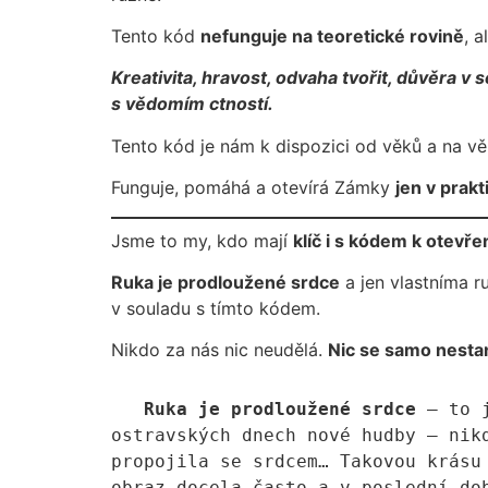
Tento kód
nefunguje na teoretické rovině
, a
Kreativita, hravost, odvaha tvořit, důvěra 
s vědomím ctností.
Tento kód je nám k dispozici od věků a na vě
Funguje, pomáhá a otevírá Zámky
jen v prak
Jsme to my, kdo mají
klíč i s kódem k otev
Ruka je prodloužené srdce
a jen vlastníma r
v souladu s tímto kódem.
Nikdo za nás nic neudělá.
Nic se samo nesta
Ruka je prodloužené srdce
 – to 
ostravských dnech nové hudby – nik
propojila se srdcem… Takovou krásu
obraz docela často a v poslední dob