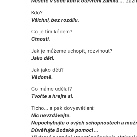
Nesete v sobě kód k otevření zámku…
, zaz
Kdo?
Všichni, bez rozdílu.
Co je tím kódem?
Ctnosti.
Jak je můžeme uchopit, rozvinout?
Jako děti.
Jak jako děti?
Vědomě.
Co máme udělat?
Tvořte a hrejte si.
Ticho… a pak dovysvětlení:
Nic nevzdávejte.
Nepochybujte o svých schopnostech a mož
Důvěřujte Božské pomoci …