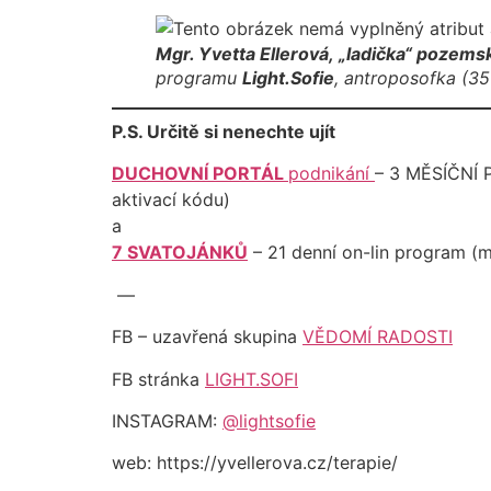
Mgr. Yvetta Ellerová,
„ladička“ pozems
programu
Light.Sofie
, antroposofka (35 
P.S. Určitě si nenechte ujít
DUCHOVNÍ PORTÁL
podnikání
– 3 MĚSÍČNÍ PR
aktivací kódu)
a
7 SVATOJÁNKŮ
– 21 denní on-lin program (me
—
FB – uzavřená skupina
VĚDOMÍ RADOSTI
FB stránka
LIGHT.SOFI
INSTAGRAM:
@lightsofie
web: https://yvellerova.cz/terapie/