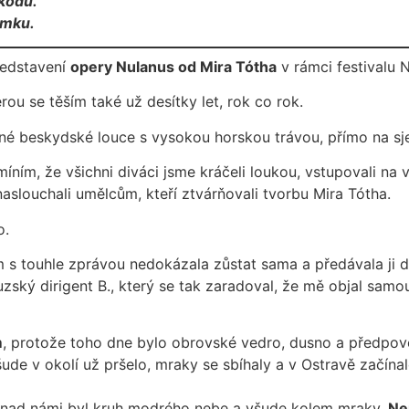
kódu.
ámku.
ředstavení
opery Nulanus od Mira Tótha
v rámci festivalu 
ou se těším také už desítky let, rok co rok.
né beskydské louce s vysokou horskou trávou, přímo na sje
ím, že všichni diváci jsme kráčeli loukou, vstupovali na vr
naslouchali umělcům, kteří ztvárňovali tvorbu Mira Tótha.
o.
em s touhle zprávou nedokázala zůstat sama a předávala ji 
uzský dirigent B., který se tak zaradoval, že mě objal samo
m
, protože toho dne bylo obrovské vedro, dusno a předpověď
ude v okolí už pršelo, mraky se sbíhaly a v Ostravě začína
ne, nad námi byl kruh modrého nebe a všude kolem mraky.
Ne