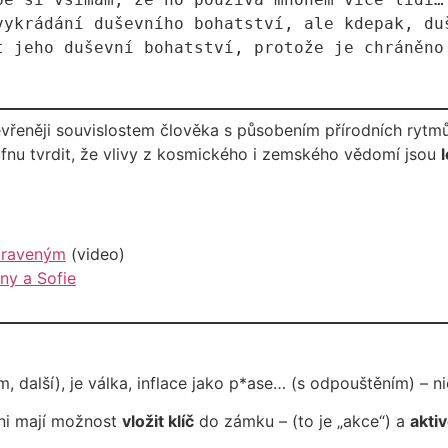
 otevřeněji souvislostem člověka s působením přírodních ryt
ufnu tvrdit, že vlivy z kosmického i zemského vědomí jsou
ipraveným
(video)
ny a Sofie
, další), je válka, inflace jako p*ase… (s odpouštěním) – n
hni mají možnost
vložit klíč
do zámku – (to je „akce“) a
akti