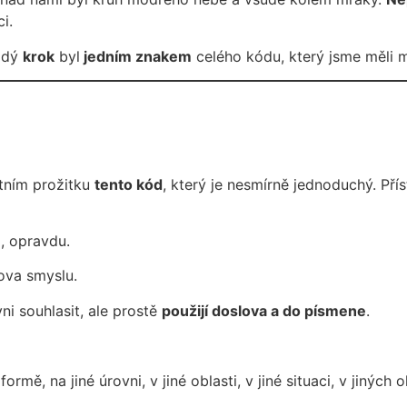
i.
aždý
krok
byl
jedním znakem
celého kódu, který jsme měli
stním prožitku
tento kód
, který je nesmírně jednoduchý. Pří
e
, opravdu.
ova smyslu.
ni souhlasit, ale prostě
použijí doslova a do písmene
.
ormě, na jiné úrovni, v jiné oblasti, v jiné situaci, v jiný