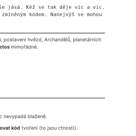
mů, postavení hvězd, Archandělů, planetárních
letos
mimořádné.
ic nevypadá blaženě.
vovat kód
tvoření (to jsou ctnosti).