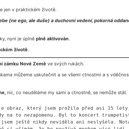
le jen v praktickém životě.
v sebe (ne ego, ale duše) a duchovní vedení, pokorná odda
ky, nyní je úplně
plně aktivován
.
tickém životě
.
ření zámku Nové Země
ve svých rukách.
ukama můžeme uskutečnit a se všemi ctnostmi a s vděčností
ne,
nic, co neuděláme my sami a ctnostně, se nemůže stát.
je obraz, který jsem prožila před asi 15 lety
dy na to nezapomenu. Byl to koncert trumpetist
 jsem ještě nikdy neviděla ani neslyšela. Nota
ě si všímám, že ho používá mnohem více lidí…
