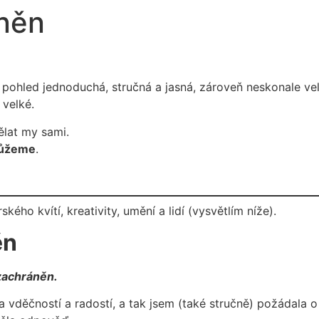
něn
í pohled jednoduchá, stručná a jasná, zároveň neskonale v
 velké.
ělat my sami.
můžeme
.
ého kvítí, kreativity, umění a lidí (vysvětlím níže).
ěn
zachráněn.
 vděčností a radostí, a tak jsem (také stručně) požádala o 