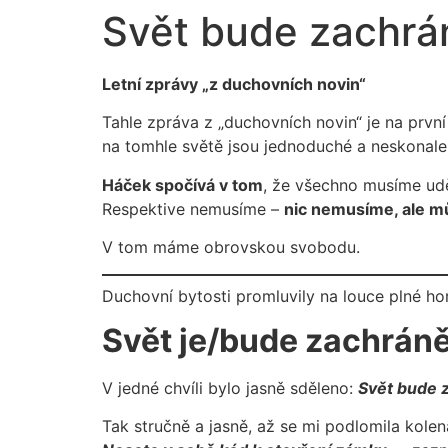
Svět bude zachrá
Letní zprávy „z duchovních novin“
Tahle zpráva z „duchovních novin“ je na prvn
na tomhle světě jsou jednoduché a neskonale
Háček spočívá v tom
, že všechno musíme ud
Respektive nemusíme –
nic nemusíme, ale 
V tom máme obrovskou svobodu.
Duchovní bytosti promluvily na louce plné horsk
Svět je/bude zachrán
V jedné chvíli bylo jasně sděleno:
Svět bude 
Tak stručně a jasně, až se mi podlomila kolena