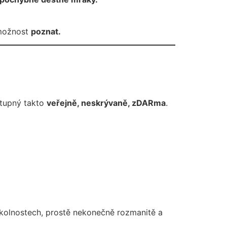
 možnost
poznat.
stupný takto
veřejně, neskrývaně, zDARma
.
ch okolnostech, prostě nekonečně rozmanitě a