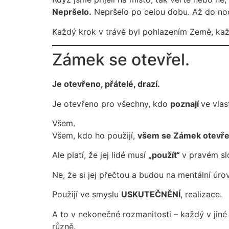
Nepršelo.
Nepršelo po celou dobu. Až do noc
Každý krok v trávě byl pohlazením Země, k
Zámek se otevřel.
Je otevřeno, přátelé, drazí.
Je otevřeno pro všechny, kdo
poznají
ve vla
Všem.
Všem, kdo ho použijí,
všem se Zámek otevř
Ale platí, že jej lidé musí
„použít“
v pravém sl
Ne, že si jej přečtou a budou na mentální úrov
Použijí ve smyslu
USKUTEČNĚNÍ
, realizace.
A to v nekonečné rozmanitosti – každý v jiné f
různě.