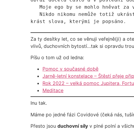
   Moje ego by se mohlo hněvat za vykrádání duševního bohatství, ale kdepak, duše jásá. Kéž se tak děje víc a víc.

   Nikdo nikomu nemůže totiž ukrást jeho duševní bohatství, protože je chráněno zmíněným kódem. Nanejvýš se mohou 
krást slova, kterými je popsáno.
Za ty desítky let, co se věnuji veřejně(ji) a
vlivů, duchovních bytostí…tak si opravdu tro
Píšu o tom už od ledna:
Pomoc v současné době
Jarně-letní konstelace – Štěstí přeje př
Rok 2022 – velká pomoc Jupitera, Fortu
Meditace
Inu tak.
Máme po jedné fázi Covidové (čeká nás, tuším
Přesto jsou
duchovní síly
v plné polní a všic