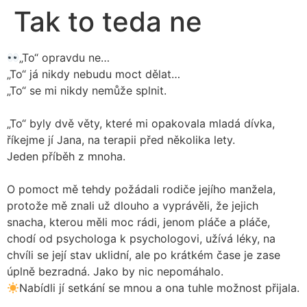
Tak to teda ne
„To“ opravdu ne…
„To“ já nikdy nebudu moct dělat…
„To“ se mi nikdy nemůže splnit.
„To“ byly dvě věty, které mi opakovala mladá dívka,
říkejme jí Jana, na terapii před několika lety.
Jeden příběh z mnoha.
O pomoct mě tehdy požádali rodiče jejího manžela,
protože mě znali už dlouho a vyprávěli, že jejich
snacha, kterou měli moc rádi, jenom pláče a pláče,
chodí od psychologa k psychologovi, užívá léky, na
chvíli se její stav uklidní, ale po krátkém čase je zase
úplně bezradná. Jako by nic nepomáhalo.
Nabídli jí setkání se mnou a ona tuhle možnost přijala.