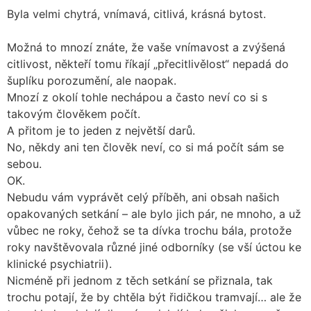
Byla velmi chytrá, vnímavá, citlivá, krásná bytost.
Možná to mnozí znáte, že vaše vnímavost a zvýšená
citlivost, někteří tomu říkají „přecitlivělost“ nepadá do
šuplíku porozumění, ale naopak.
Mnozí z okolí tohle nechápou a často neví co si s
takovým člověkem počít.
A přitom je to jeden z největší darů.
No, někdy ani ten člověk neví, co si má počít sám se
sebou.
OK.
Nebudu vám vyprávět celý příběh, ani obsah našich
opakovaných setkání – ale bylo jich pár, ne mnoho, a už
vůbec ne roky, čehož se ta dívka trochu bála, protože
roky navštěvovala různé jiné odborníky (se vší úctou ke
klinické psychiatrii).
Nicméně při jednom z těch setkání se přiznala, tak
trochu potají, že by chtěla být řidičkou tramvají… ale že