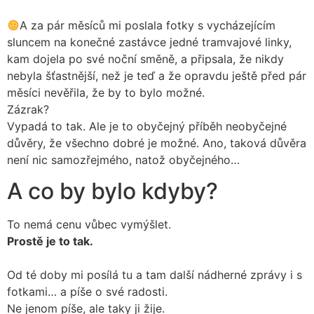
A za pár měsíců mi poslala fotky s vycházejícím
sluncem na konečné zastávce jedné tramvajové linky,
kam dojela po své noční směně, a připsala, že nikdy
nebyla šťastnější, než je teď a že opravdu ještě před pár
měsíci nevěřila, že by to bylo možné.
Zázrak?
Vypadá to tak. Ale je to obyčejný příběh neobyčejné
důvěry, že všechno dobré je možné. Ano, taková důvěra
není nic samozřejmého, natož obyčejného…
A co by bylo kdyby?
To nemá cenu vůbec vymýšlet.
Prostě je to tak.
Od té doby mi posílá tu a tam další nádherné zprávy i s
fotkami… a píše o své radosti.
Ne jenom píše, ale taky ji žije.