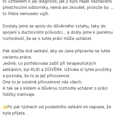
to vzhledem k její diagnóze, jak jí bylo nějak naznačeno
předchozími odborníky, nemá ani zkoušet, protože by …
to třeba nemuselo vyjít.
Dostaly jsme se spolu do důvěrného vztahu, taky do
spojení s duchovními průvodci… a došly jsme k jasnému
rozhodnutí, že se o tuhle práci může ucházet.
Pak stačila dvě setkání, aby se Jana připravila na tuhle
variantu práce.
Jediné, co potřebovala zažít při terapeutických
setkáních, byl KLID a DŮVĚRA. Užívala si tyhle prožitky
a poznala, že to je její přirozenost.
Ona to je ostatně přirozenost nás všech.
A tak se s klidem a důvěrou rozhodla ucházet o práci
řidičky tramvaje.
Po pár týdnech od posledního setkání mi napsala, že
byla přijata.