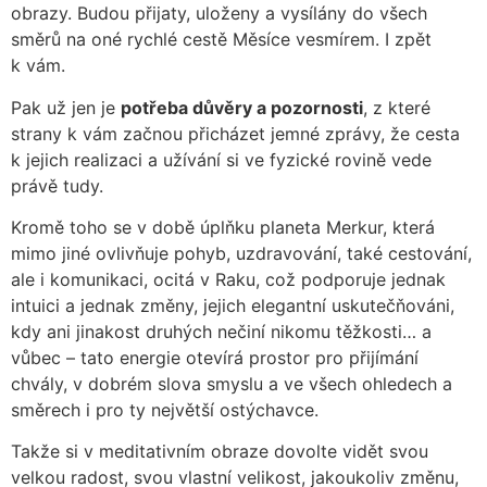
obrazy. Budou přijaty, uloženy a vysílány do všech
směrů na oné rychlé cestě Měsíce vesmírem. I zpět
k vám.
Pak už jen je
potřeba důvěry a pozornosti
, z které
strany k vám začnou přicházet jemné zprávy, že cesta
k jejich realizaci a užívání si ve fyzické rovině vede
právě tudy.
Kromě toho se v době úplňku planeta Merkur, která
mimo jiné ovlivňuje pohyb, uzdravování, také cestování,
ale i komunikaci, ocitá v Raku, což podporuje jednak
intuici a jednak změny, jejich elegantní uskutečňováni,
kdy ani jinakost druhých nečiní nikomu těžkosti… a
vůbec – tato energie otevírá prostor pro přijímání
chvály, v dobrém slova smyslu a ve všech ohledech a
směrech i pro ty největší ostýchavce.
Takže si v meditativním obraze dovolte vidět svou
velkou radost, svou vlastní velikost, jakoukoliv změnu,