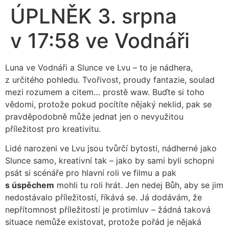
ÚPLNĚK 3. srpna
v 17:58 ve Vodnáři
Luna ve Vodnáři a Slunce ve Lvu – to je nádhera,
z určitého pohledu. Tvořivost, proudy fantazie, soulad
mezi rozumem a citem… prostě waw. Buďte si toho
vědomi, protože pokud pocítíte nějaký neklid, pak se
pravděpodobně může jednat jen o nevyužitou
příležitost pro kreativitu.
Lidé narozeni ve Lvu jsou tvůrčí bytosti, nádherné jako
Slunce samo, kreativní tak – jako by sami byli schopni
psát si scénáře pro hlavní roli ve filmu a pak
s úspěchem
mohli tu roli hrát. Jen nedej Bůh, aby se jim
nedostávalo příležitostí, říkává se. Já dodávám, že
nepřítomnost příležitostí je protimluv – žádná taková
situace nemůže existovat, protože pořád je nějaká