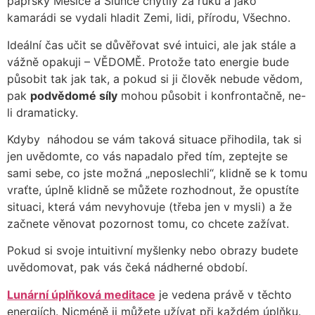
paprsky Měsíce a Slunce chytily za ruku a jako
kamarádi se vydali hladit Zemi, lidi, přírodu, Všechno.
Ideální čas učit se důvěřovat své intuici, ale jak stále a
vážně opakuji – VĚDOMĚ. Protože tato energie bude
působit tak jak tak, a pokud si ji člověk nebude vědom,
pak
podvědomé síly
mohou působit i konfrontačně, ne-
li dramaticky.
Kdyby náhodou se vám taková situace přihodila, tak si
jen uvědomte, co vás napadalo před tím, zeptejte se
sami sebe, co jste možná „neposlechli“, klidně se k tomu
vraťte, úplně klidně se můžete rozhodnout, že opustíte
situaci, která vám nevyhovuje (třeba jen v mysli) a že
začnete věnovat pozornost tomu, co chcete zažívat.
Pokud si svoje intuitivní myšlenky nebo obrazy budete
uvědomovat, pak vás čeká nádherné období.
Lunární úplňková meditace
je vedena právě v těchto
energiích. Nicméně ji můžete užívat při každém úplňku.