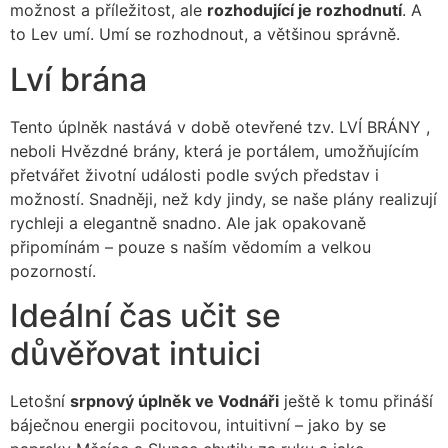
možnost a příležitost, ale
rozhodující je rozhodnutí
. A
to Lev umí. Umí se rozhodnout, a většinou správně.
Lví brána
Tento úplněk nastává v době otevřené tzv. LVÍ BRÁNY ,
neboli Hvězdné brány, která je portálem, umožňujícím
přetvářet životní události podle svých představ i
možností. Snadněji, než kdy jindy, se naše plány realizují
rychleji a elegantně snadno. Ale jak opakovaně
připomínám – pouze s naším vědomím a velkou
pozorností.
Ideální čas učit se
důvěřovat intuici
Letošní
srpnový úplněk ve Vodnáři
ještě k tomu přináší
báječnou energii pocitovou, intuitivní – jako by se