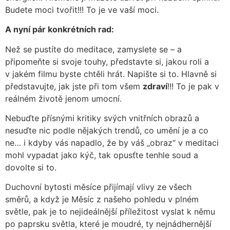
Budete moci tvořit!!! To je ve vaší moci.
A nyní pár konkrétních rad:
Než se pustíte do meditace, zamyslete se – a
připomeňte si svoje touhy, představte si, jakou roli a
v jakém filmu byste chtěli hrát. Napište si to. Hlavně si
představujte, jak jste při tom všem
zdraví
!!! To je pak v
reálném životě jenom umocní.
Nebuďte přísnými kritiky svých vnitřních obrazů a
nesuďte nic podle nějakých trendů, co umění je a co
ne… i kdyby vás napadlo, že by váš „obraz“ v meditaci
mohl vypadat jako kýč, tak opusťte tenhle soud a
dovolte si to.
Duchovní bytosti měsíce přijímají vlivy ze všech
směrů, a když je Měsíc z našeho pohledu v plném
světle, pak je to nejideálnější příležitost vyslat k němu
po paprsku světla, které je moudré, ty nejnádhernější