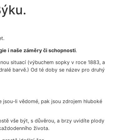
Býku.
t.
gie i naše záměry či schopnosti
.
inou situací (výbuchem sopky v roce 1883, a
odralé barvě.) Od té doby se název pro druhý
le jsou-li vědomé, pak jsou zdrojem hluboké
tě vše být, s důvěrou, a brzy uvidíte plody
 každodenního života.