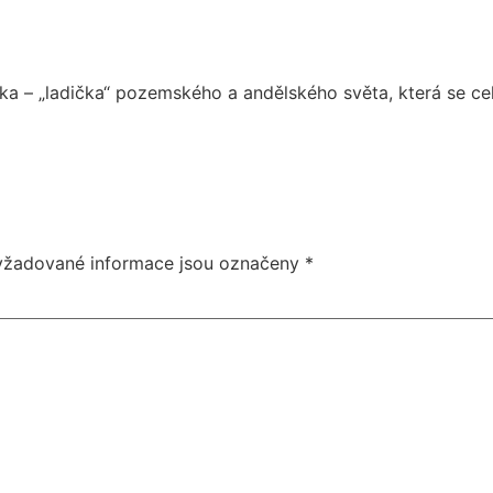
ka – „ladička“ pozemského a andělského světa, která se ce
yžadované informace jsou označeny
*