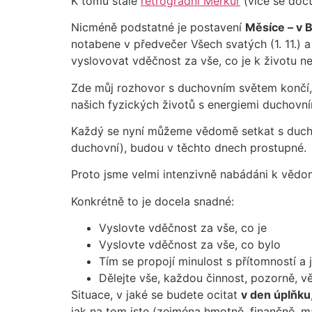
K tomu stále
retrográdní Merkur
(více se dočt
Nicméně podstatné je postavení
Měsíce – v 
notabene v předvečer Všech svatých (1. 11.) 
vyslovovat vděčnost za vše, co je k životu ne
Zde můj rozhovor s duchovním světem končí, 
našich fyzických životů s energiemi duchovní
Každý se nyní můžeme vědomě setkat s duchov
duchovní), budou v těchto dnech prostupné.
Proto jsme velmi intenzivně nabádáni k vě
Konkrétně to je docela snadné:
Vyslovte vděčnost za vše, co je
Vyslovte vděčnost za vše, co bylo
Tím se propojí minulost s přítomností a
Dělejte vše, každou činnost, pozorně, 
Situace, v jaké se budete ocitat
v den úplňku
jak na tom jste (zejména hmotně, finančně, 