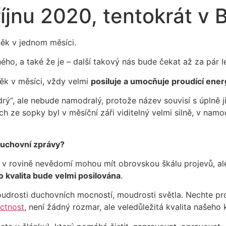
íjnu 2020, tentokrát v 
něk v jednom měsíci.
ho, a také že je – další takový nás bude čekat až za pár le
něk v měsíci, vždy velmi
posiluje a umocňuje proudící ener
ý“, ale nebude namodralý, protože název souvisí s úplně j
h ze sopky byl v měsíční záři viditelný velmi silně, v nam
duchovní zprávy?
eré v rovině nevědomí mohou mít obrovskou škálu projevů, a
o kvalita bude velmi posilována
.
drosti duchovních mocností, moudrosti světla. Nechte pros
 ctnost
, není žádný rozmar, ale veledůležitá kvalita našeho