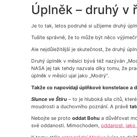
Úplněk – druhý v ř
Je to tak, letos podruhé si užijeme druhý úpl
Tušíte správně, že to může být něco výjimečné
Ale nejdůležitější je skutečnost, že druhý úpl
Druhý úplněk v měsíci bývá též nazýván „Modr
NASA jej tak tehdy nazvala díky tomu, že prac
úplněk v měsíci ujal jako „Modrý“.
Takže co napovídají úplňkové konstelace a 
Slunce ve Štíru
– to je hluboká síla citů, kt
moudrosti a duchovního poznání. A právě
tat
Nebojte se proto
oddat Bohu
a důvěřovat mou
své oddanosti. Mimochodem,
oddanost, jako