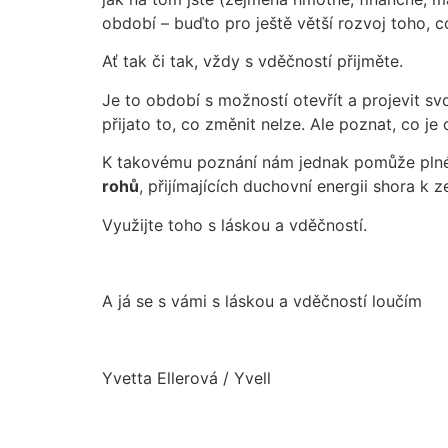
období – buďto pro ještě větší rozvoj toho, 
Ať tak či tak, vždy s vděčností přijměte.
Je to období s možností otevřít a projevit sv
přijato to, co změnit nelze. Ale poznat, co je c
K takovému poznání nám jednak pomůže plné 
rohů
, přijímajících duchovní energii shora k z
Využijte toho s láskou a vděčností.
A já se s vámi s láskou a vděčností loučím
Yvetta Ellerová / Yvell