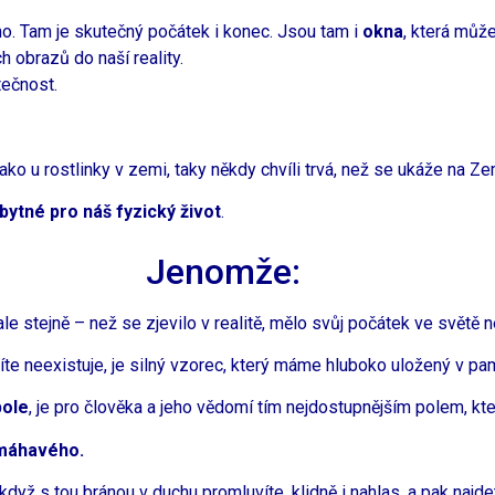
o. Tam je skutečný počátek i konec. Jsou tam i
okna
, která můž
 obrazů do naší reality.
tečnost.
 u rostlinky v zemi, taky někdy chvíli trvá, než se ukáže na Ze
ytné pro náš fyzický život
.
Jenomže:
le stejně – než se zjevilo v realitě, mělo svůj počátek ve světě
íte neexistuje, je silný vzorec, který máme hluboko uložený v pam
ole
, je pro člověka a jeho vědomí tím nejdostupnějším polem, kte
amáhavého.
když s tou bránou v duchu promluvíte, klidně i nahlas, a pak najdet