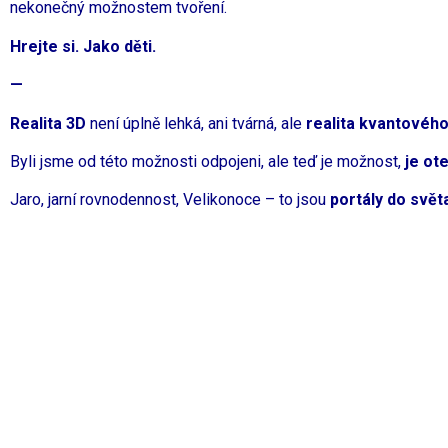
nekonečný možnostem tvoření.
Hrejte si. Jako děti.
—
Realita 3D
není úplně lehká, ani tvárná, ale
realita kvantového
Byli jsme od této možnosti odpojeni, ale teď je možnost,
je ot
Jaro, jarní rovnodennost, Velikonoce – to jsou
portály do svět