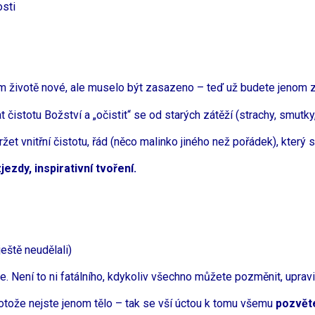
osti
m životě nové, ale muselo být zasazeno – teď už budete jenom z
istotu Božství a „očistit“ se od starých zátěží (strachy, smutky
žet vnitřní čistotu, řád (něco malinko jiného než pořádek), který
ezdy, inspirativní tvoření.
ještě neudělali)
 Není to ni fatálního, kdykoliv všechno můžete pozměnit, upravit
 protože nejste jenom tělo – tak se vší úctou k tomu všemu
pozvět