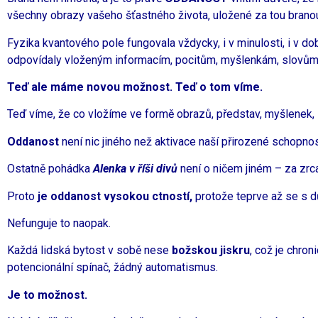
všechny obrazy vašeho šťastného života, uložené za tou branou
Fyzika kvantového pole fungovala vždycky, i v minulosti, i v do
odpovídaly vloženým informacím, pocitům, myšlenkám, slovům. 
Teď ale máme novou možnost. Teď o tom víme.
Teď víme, že co vložíme ve formě obrazů, představ, myšlenek, sl
Oddanost
není nic jiného než aktivace naší přirozené schopnosti
Ostatně pohádka
Alenka v říši divů
není o ničem jiném – za zrca
Proto
je oddanost vysokou ctností,
protože teprve až se s d
Nefunguje to naopak.
Každá lidská bytost v sobě nese
božskou jiskru
, což je chron
potencionální spínač, žádný automatismus.
Je to možnost.