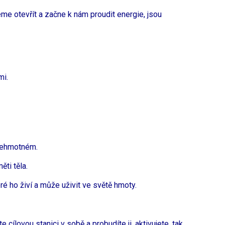
eme otevřít a začne k nám proudit energie, jsou
mi.
 nehmotném.
ěti těla.
ré ho živí a může uživit ve světě hmoty.
e cílovou stanici v sobě a probudíte ji, aktivujete, tak