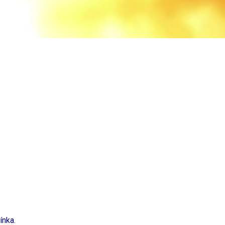
ínka.