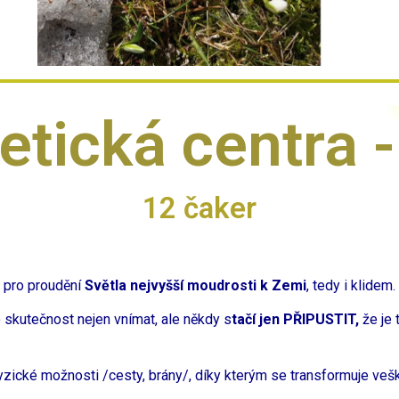
etická centra -
12 čaker
 pro proudění
Světla nejvyšší moudrosti k Zemi
, tedy i klidem.
 skutečnost nejen vnímat, ale někdy s
tačí jen PŘIPUSTIT,
že je 
yzické možnosti /cesty, brány/, díky kterým se transformuje vešk