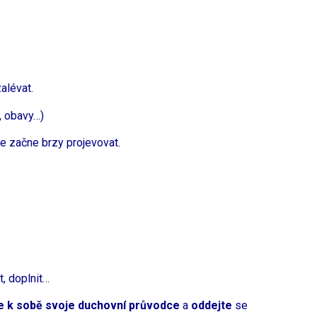
alévat.
, obavy…)
 se začne brzy projevovat.
, doplnit…
e k sobě svoje duchovní průvodce
a
oddejte
se