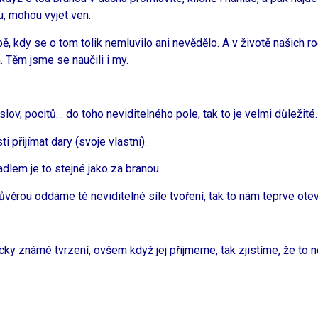
, mohou vyjet ven.
bě, kdy se o tom tolik nemluvilo ani nevědělo. A v životě našich r
Těm jsme se naučili i my.
ov, pocitů… do toho neviditelného pole, tak to je velmi důležité.
 přijímat dary (svoje vlastní).
dlem je to stejné jako za branou.
ůvěrou oddáme té neviditelné síle tvoření, tak to nám teprve ote
icky známé tvrzení, ovšem když jej přijmeme, tak zjistíme, že to 