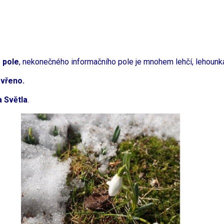
 pole
, nekonečného informačního pole je mnohem lehčí, lehounká 
evřeno.
a Světla
.