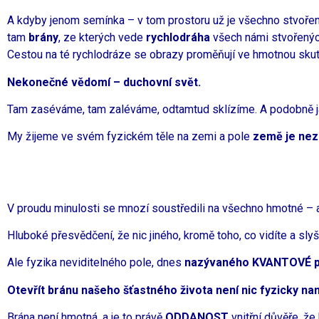
A kdyby jenom semínka – v tom prostoru už je všechno stvořen
tam
brány
, ze kterých vede
rychlodráha
všech námi stvořených
Cestou na té rychlodráze se obrazy proměňují ve hmotnou sku
Nekonečné vědomí – duchovní svět.
Tam zaséváme, tam zaléváme, odtamtud sklízíme. A podobně jako
My žijeme ve svém fyzickém těle na zemi a pole
země je nezb
V proudu minulosti se mnozí soustředili na všechno hmotné – a
Hluboké přesvědčení, že nic jiného, kromě toho, co vidíte a slyš
Ale fyzika neviditelného pole, dnes
nazývaného KVANTOVÉ p
Otevřít bránu našeho šťastného života není nic fyzicky n
Brána není hmotná, a je to právě
ODDANOST
vnitřní důvěře, že 