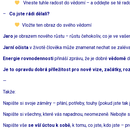
Vneste tuhle radost do vědomí – a oddejte se té rad
–
Co jste rádi dělali?
Vložte ten obraz do svého vědomí
Jaro
je obrazem nového růstu – růstu čehokoliv, co je ve vaše
Jarní očista
v životě člověka může znamenat nechat se zalévat č
Energie rovnodennosti
přináší zprávu, že je dobré
vědomě
dr
Je to opravdu dobrá příležitost pro nové vize, začátky, rozj
—
Takže:
Napište si svoje záměry – přání, potřeby, touhy (pokud jste tak 
Napište si všechny, které vás napadnou, neomezeně. Nebojte se.
Napište vše
se vší úctou k sobě
, k tomu, co jste, kdo jste –