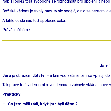
Nabízí příležitost svobodně se rozhodnout pro spojení, a nebo 
Božské vědomí je trvalý stav, to nic nedělá, o nic se nestará, a
A tahle cesta nás teď společně čeká.
Právě začínáme.
Jarní
Jaro
je obrazem
dětství
– a tam vše začíná, tam se vpisují do 
Tak právě teď, v den jarní rovnodennosti začněte vkládat nové 
Prakticky:
–
Co jste měli rádi, když jste byli dětmi?