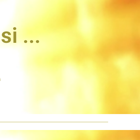
si ...
é