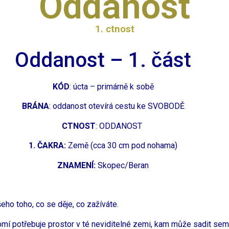
Oddanost
1. ctnost
Oddanost – 1. část
KÓD
: úcta – primárně k sobě
BRÁNA
: oddanost otevírá cestu ke SVOBODĚ
CTNOST
: ODDANOST
1. ČAKRA:
Země (cca 30 cm pod nohama)
ZNAMENÍ:
Skopec/Beran
eho toho, co se děje, co zažíváte.
omí potřebuje prostor v té neviditelné zemi, kam může sadit sem