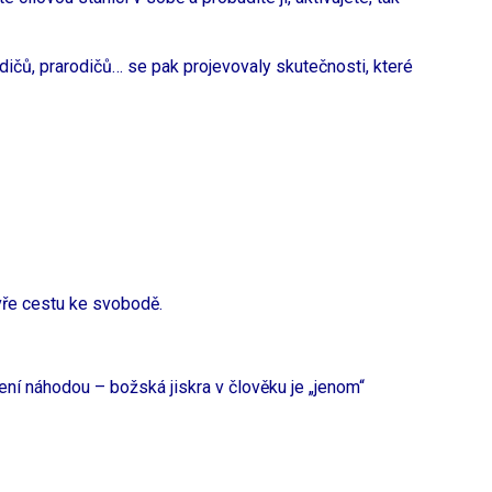
odičů, prarodičů… se pak projevovaly skutečnosti, které
vře cestu ke svobodě.
není náhodou – božská jiskra v člověku je „jenom“