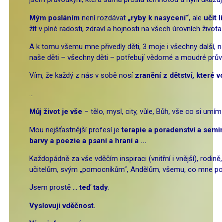
Mým posláním
není rozdávat
„ryby k nasycení“
, ale
učit l
žít v plné radosti, zdraví a hojnosti na všech úrovních života
A k tomu všemu mne přivedly děti, 3 moje i všechny další, 
naše děti – všechny děti – potřebují vědomé a moudré prů
Vím, že každý z nás v sobě nosí
zranění z dětství, které 
…
Můj život je vše
– tělo, mysl, city, vůle, Bůh, vše co si umím
Mou nejšťastnější profesí je
terapie a poradenství a semi
barvy a poezie a psaní a hraní a …
Každopádně za vše vděčím inspiraci (vnitřní i vnější), rodi
učitelům, svým „pomocníkům“, Andělům, všemu, co mne pot
Jsem prostě …
teď tady
.
Vyslovuji vděčnost.