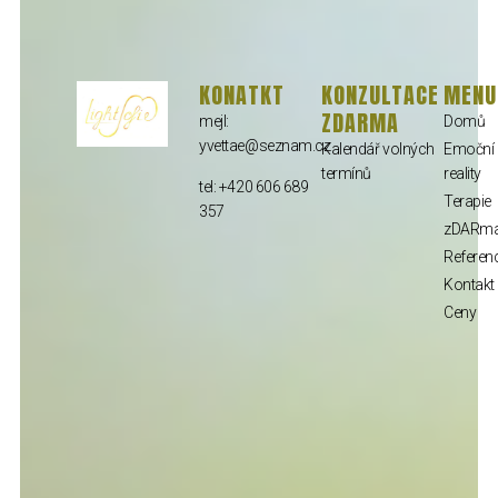
KONATKT
KONZULTACE
MENU
ZDARMA
mejl:
Domů
yvettae@seznam.cz
Kalendář volných
Emoční 
termínů
reality
tel: +420 606 689
Terapie
357
zDARm
Referen
Kontakt
Ceny