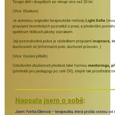
Terapii dětí i dospělých se věnuje více než 20 let.
(Více: Studium)
Je autorkou originální terapeutické metody
Light.Sofie
(moud
propojení teoretických poznatků s praxí, a především pomáh
spektrum těžkostí jakoby zázrakem.
Její pozoruhodná práce je výsledkem propojení
inspirace, i
duchovních sil (informační pole, duchovní průvodci…)
(
Více: Osobní příběh)
Celoživotní zkušenosti předává také formou
mentoringu, p
(přednáší pro pedagogy po celé ČR), stejně tak prostřednict
Napsala jsem o sobě
:
Jsem Yvetta Ellerová – terapeutka, která prošla cestou od 