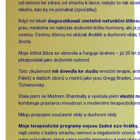
od nemoci ke zdraví, od strachu k lásce, nebylo to tak snadn
nikoho, kdo by mi pomáhal (zpočátku).
Když mi lékaři
diagnostikovali smrtelně nefunkční štítno
prsu, medicína mi nabízela doživotní léčbu hormony, ale já j
cestou. Cestou, kterou mi ukázali Andělé a duchovní věda, 
života.
Moje štítná žláza se obnovila a funguje dodnes – již 20 let 
předpovídali jako doživotní nutnost.
Tato zkušenost
mě dovedla ke studiu
emoční terapie, antr
Páleš) a dalších oborů u mistrů jako jsou Gregg Braden, Jo
Tichanovský.
Stala jsem se Mistrem Shambally a vyvinula jsem
vlastní m
kombinuje prastarou moudrost s moderními terapeutickými 
Miluju propojení současné vědy a duchovní vědy.
Moje terapeutické programy nejsou žádné ezo-hrátky, a
najít cestu z bažiny strachu, nemocí a negativních vzorců.
jsem průvodkyní, která sama prošla temnotou a nyní ukazuj