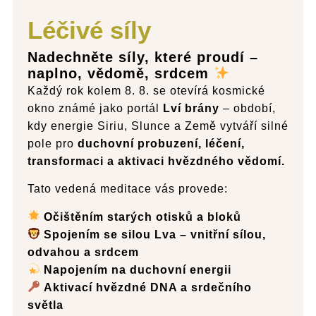
Léčivé síly
Nadechněte síly, které proudí
–
naplno, vědomě, srdcem
Každý rok kolem 8. 8. se otevírá kosmické
okno známé jako portál
Lví brány
– období,
kdy energie Siriu, Slunce a Země vytváří silné
pole pro
duchovní probuzení, léčení,
transformaci a aktivaci hvězdného vědomí.
Tato vedená meditace vás provede:
Očištěním starých otisků a bloků
Spojením se silou Lva – vnitřní sílou,
odvahou a srdcem
Napojením na duchovní energii
Aktivací hvězdné DNA a srdečního
světla