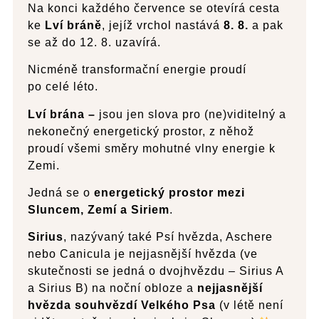
Na konci každého července se otevírá cesta
ke
Lví bráně
, jejíž vrchol nastává
8. 8.
a pak
se až do 12. 8. uzavírá.
Nicméně transformační energie proudí
po celé léto.
Lví brána –
jsou jen slova pro (ne)viditelný a
nekonečný energetický prostor, z něhož
proudí všemi směry mohutné vlny energie k
Zemi.
Jedná se o
energetický prostor mezi
Sluncem, Zemí a Siriem
.
Sirius
, nazývaný také Psí hvězda, Aschere
nebo Canicula je nejjasnější hvězda (ve
skutečnosti se jedná o dvojhvězdu – Sirius A
a Sirius B) na noční obloze a
nejjasnější
hvězda souhvězdí Velkého Psa
(v létě není