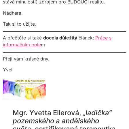
stává minulostí) zdrojem pro BUDOUCÍ realitu.
Nádhera.
Tak si to užijte.
A přečtěte si také
docela důležitý
článek:
Práce s
informačním pole
m
Přeji vám krásné dny.
Yvell
Mgr. Yvetta Ellerová,
„ladička“
pozemského a andělského
světa
, certifikovaná terapeutka