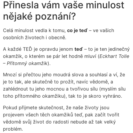
Přinesla vám vaše minulost
nějaké poznání?
Celá minulost vedla k tomu,
co je teď
– ve vašich
osobních životech i obecně.
A každé TEĎ je opravdu jenom
teď
– to je ten jedinečný
okamžik, o kterém se pár let hodně mluví (
Eckhart Tolle
– Přítomný okamžik
).
Mnozí si přečtou jeho moudrá slova a souhlasí a ví, že
je to tak, ale skutečně to prožít, navíc vědomě, a
zahlédnout tu jeho mocnou a tvořivou sílu (myslím sílu
toho přítomného okamžiku), tak to je skoro vyhráno.
Pokud přijmete skutečnost, že naše životy jsou
projevem všech těch okamžiků teď, pak začít tvořit
vědomě svůj život do radosti nebude až tak velký
problém.