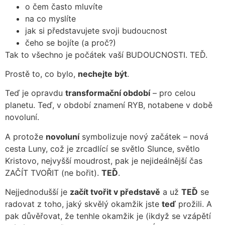
o čem často mluvíte
na co myslíte
jak si představujete svoji budoucnost
čeho se bojíte (a proč?)
Tak to všechno je počátek vaší BUDOUCNOSTI. TEĎ.
Prostě to, co bylo,
nechejte být
.
Teď je opravdu
transformační období
– pro celou
planetu. Teď, v období znamení RYB, notabene v době
novoluní.
A protože
novoluní
symbolizuje nový začátek – nová
cesta Luny, což je zrcadlící se světlo Slunce, světlo
Kristovo, nejvyšší moudrost, pak je nejideálnější čas
ZAČÍT TVOŘIT (ne bořit).
TEĎ
.
Nejjednodušší je
začít tvořit v představě
a už
TEĎ
se
radovat z toho, jaký skvělý okamžik jste
teď
prožili. A
pak důvěřovat, že tenhle okamžik je (ikdyž se vzápětí