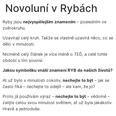
Novoluní v Rybách
Ryby jsou
nejvyspělejším znamením
– posledním ve
zvěrokruhu.
Uzavírají celý kruh. Takže se vlastně uzavírá něco, co se
dělo v minulosti.
Nicméně celý článek je více méně o TEĎ, a celé tohle
období s tím souvisí.
Jakou symboliku vnáší znamení RYB do našich životů?
At už bylo v minulosti cokoliv,
nechejte to být
– jak se
často říká – nechejte to odejít – ale kam, že jo?
Proto já používám výraz –
nechejte to být
– vědomě –
zalijte celou svou minulost světlem, ať už byla jakákoliv.
Hravě a jednoduše.