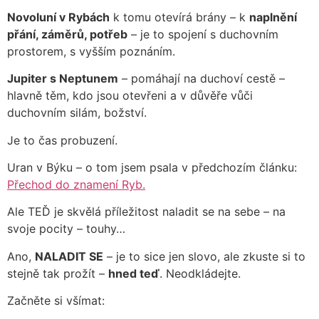
Novoluní v Rybách
k tomu otevírá brány – k
naplnění
přání, záměrů, potřeb
– je to spojení s duchovním
prostorem, s vyšším poznáním.
Jupiter s Neptunem
– pomáhají na duchoví cestě –
hlavně těm, kdo jsou otevřeni a v důvěře vůči
duchovním silám, božství.
Je to čas probuzení.
Uran v Býku – o tom jsem psala v předchozím článku:
Přechod do znamení Ryb.
Ale TEĎ je skvělá příležitost naladit se na sebe – na
svoje pocity – touhy…
Ano,
NALADIT SE
– je to sice jen slovo, ale zkuste si to
stejně tak prožít –
hned teď
. Neodkládejte.
Začněte si všímat: